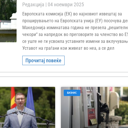
Редакција
04 ноември 2025
Европската комисија (ЕК) во најновиот извештај за
проширувањето на Европската унија (ЕУ) посочува де
Македонија изминатава година не презела „решителн
чекори“ за напредок во преговорите за членство во Е
се уште не ги усвоила уставните измени за вклучувањ
Уставот на граѓани кои живеат во неа, а се дел
Прочитај повеќе
БИЗНИС