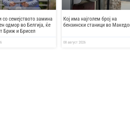
 со семејството замина
Кој има најголем број на
н одмор во Белгија, ќе
бензински станици во Македо
ат Бриж и Брисел
6
08 август 2026