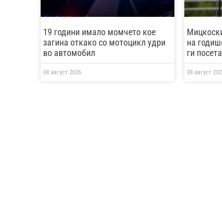
19 години имало момчето кое
Мицкоски
загина откако со мотоцикл удри
на годише
во автомобил
ги посет
08 август 2026
08 август 202