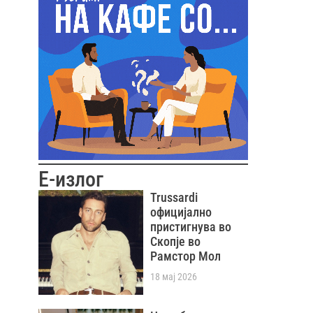
Е-излог
Trussardi
официјално
пристигнува во
Скопје во
Рамстор Мол
18 мај 2026