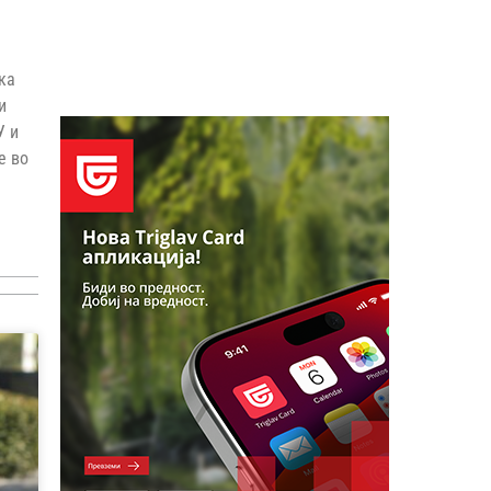
ка
и
У и
е во