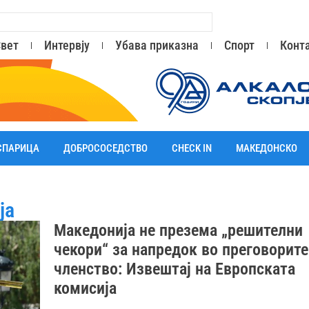
вет
Интервју
Убава приказна
Спорт
Конт
СПАРИЦА
ДОБРОСОСЕДСТВО
CHECK IN
МАКЕДОНСКО
ја
Македонија не презема „решителни
чекори“ за напредок во преговорите
членство: Извештај на Европската
комисија