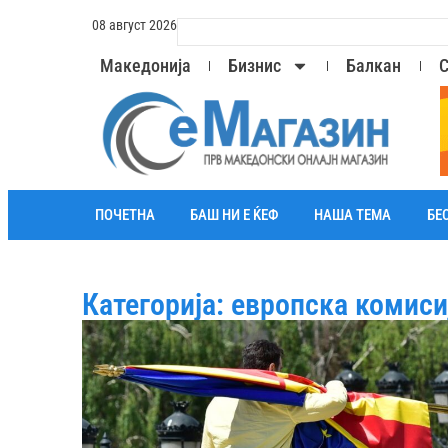
08 август 2026
Македонија
Бизнис
Балкан
С
ПОЧЕТНА
БАШ НИ Е ЌЕФ
НАША ТЕМА
БЕ
Категорија: европска комиси