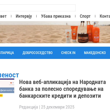
вет
Интервју
Убава приказна
Спорт
Конт
СПАРИЦА
ДОБРОСОСЕДСТВО
CHECK IN
МАКЕДОНСКО
меност
Нова веб-апликација на Народната
банка за полесно споредување на
банкарските кредити и депозити
Редакција
25 декември 2025