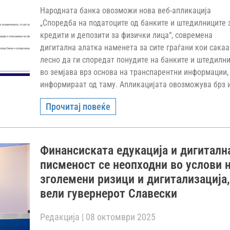
Народната банка овозможи нова веб-апликација
„Споредба на податоците од банките и штедилниците 
кредити и депозити за физички лица“, современа
дигитална алатка наменета за сите граѓани кои сакаа
лесно да ги споредат понудите на банките и штедилн
во земјава врз основа на транспарентни информации,
информираат од таму. Апликацијата овозможува брз 
Прочитај повеќе
Финансиската едукација и дигиталн
писменост се неопходни во услови 
зголемени ризици и дигитализација
вели гувернерот Славески
Редакција
08 октомври 2025