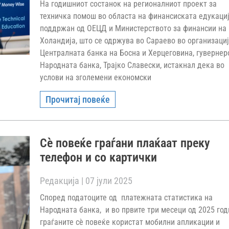
На годишниот состанок на регионалниот проект за
техничка помош во областа на финансиската едукациј
поддржан од ОЕЦД и Министерството за финансии на
Холандија, што се одржува во Сараево во организациј
Централната банка на Босна и Херцеговина, гувернер
Народната банка, Трајко Славески, истакнал дека во
услови на зголемени економски
Прочитај повеќе
Сѐ повеќе граѓани плаќаат преку
телефон и со картички
Редакција
07 јули 2025
Според податоците од платежната статистика на
Народната банка, и во првите три месеци од 2025 го
граѓаните сѐ повеќе користат мобилни апликации и