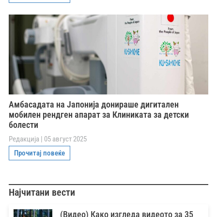
Амбасадата на Јапонија донираше дигитален
мобилен рендген апарат за Клиниката за детски
болести
Редакција
05 август 2025
Прочитај повеќе
Најчитани вести
(Видео) Како изгледа видеото за 35