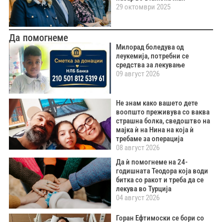
29 октомври 2025
Да помогнеме
Милорад боледува од
леукемија, потребни се
средства за лекување
09 август 2026
Не знам како вашето дете
воопшто преживува со ваква
страшна болка, сведоштво на
мајка ѝ на Нина на која ѝ
требаме за операција
08 август 2026
Да ѝ помогнеме на 24-
годишната Теодора која води
битка со ракот и треба да се
лекува во Турција
04 август 2026
Горан Ефтимоски се бори со