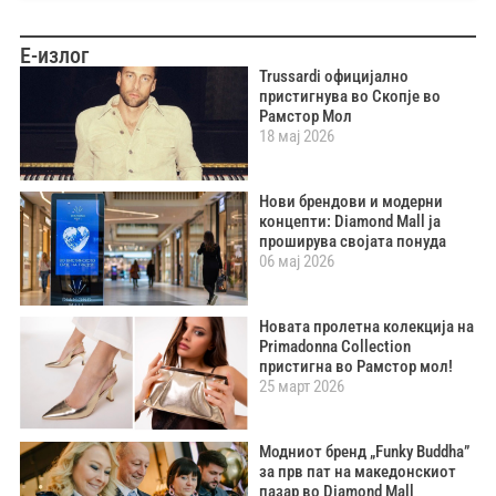
Е-излог
Trussardi официјално
пристигнува во Скопје во
Рамстор Мол
18 мај 2026
Нови брендови и модерни
концепти: Diamond Mall ја
проширува својата понуда
06 мај 2026
Новата пролетна колекција на
Primadonna Collection
пристигна во Рамстор мол!
25 март 2026
Модниот бренд „Funky Buddha”
за прв пат на македонскиот
пазар во Diamond Mall