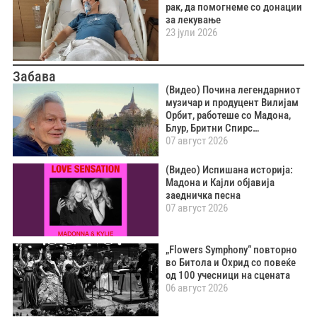
рак, да помогнеме со донации
за лекување
23 јули 2026
Забава
(Видео) Почина легендарниот
музичар и продуцент Вилијам
Орбит, работеше со Мадона,
Блур, Бритни Спирс…
07 август 2026
(Видео) Испишана историја:
Мадона и Кајли објавија
заедничка песна
07 август 2026
„Flowers Symphony“ повторно
во Битола и Охрид со повеќе
од 100 учесници на сцената
06 август 2026