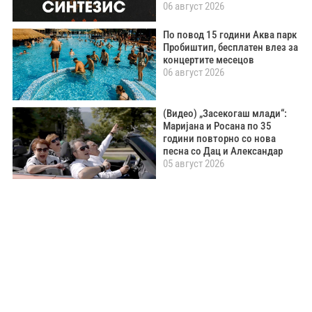
06 август 2026
По повод 15 години Аква парк
Пробиштип, бесплатен влез за
концертите месецов
06 август 2026
(Видео) „Засекогаш млади“:
Маријана и Росана по 35
години повторно со нова
песна со Дац и Александар
05 август 2026