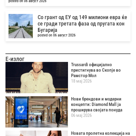
posted on 06 август 2026
Со грант од ЕУ од 149 милиони евра ќе
се гради третата фаза од пругата кон
Бугарија
posted on 06 август 2026
Е-излог
Trussardi официјално
пристигнува во Скопје во
Рамстор Мол
18 мај 2026
Нови брендови и модерни
концепти: Diamond Mall ја
проширува својата понуда
06 мај 2026
Новата пролетна колекција на