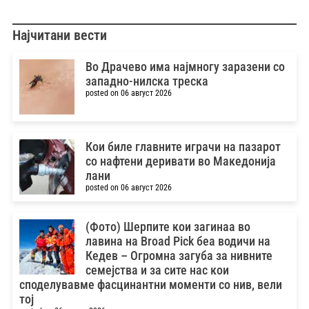
Најчитани вести
Во Драчево има најмногу заразени со
западно-нилска треска
posted on 06 август 2026
Кои биле главните играчи на пазарот
со нафтени деривати во Македонија
лани
posted on 06 август 2026
(Фото) Шерпите кои загинаа во
лавина на Broad Pick беа водичи на
Кедев – Oгромна загуба за нивните
семејства и за сите нас кои
споделувавме фасцинантни моменти со нив, вели
тој