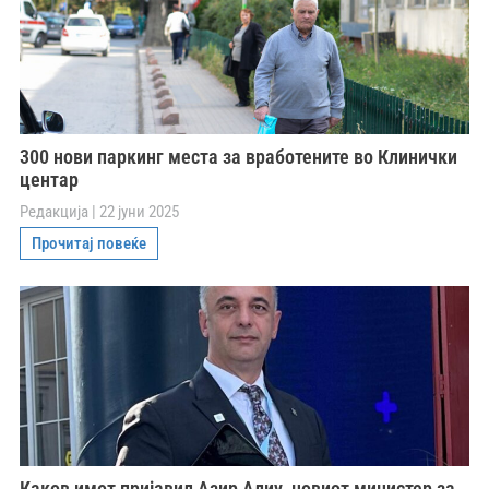
300 нови паркинг места за вработените во Клинички
центар
Редакција
22 јуни 2025
Прочитај повеќе
Каков имот пријавил Азир Алиу, новиот министер за