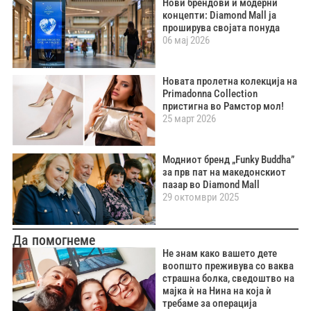
Нови брендови и модерни
концепти: Diamond Mall ја
проширува својата понуда
06 мај 2026
Новата пролетна колекција на
Primadonna Collection
пристигна во Рамстор мол!
25 март 2026
Модниот бренд „Funky Buddha”
за прв пат на македонскиот
пазар во Diamond Mall
29 октомври 2025
Да помогнеме
Не знам како вашето дете
воопшто преживува со ваква
страшна болка, сведоштво на
мајка ѝ на Нина на која ѝ
требаме за операција