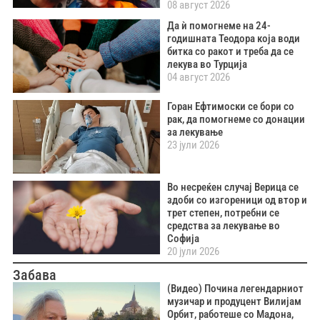
08 август 2026
Да ѝ помогнеме на 24-
годишната Теодора која води
битка со ракот и треба да се
лекува во Турција
04 август 2026
Горан Ефтимоски се бори со
рак, да помогнеме со донации
за лекување
23 јули 2026
Во несреќен случај Верица се
здоби со изгореници од втор и
трет степен, потребни се
средства за лекување во
Софија
20 јули 2026
Забава
(Видео) Почина легендарниот
музичар и продуцент Вилијам
Орбит, работеше со Мадона,