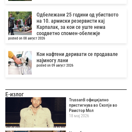
Одбележани 25 години од убиството
на 10. армиски резервисти кај
Карпалак, за кои се уште нема
соодветно спомен-обележје
posted on 08 август 2026
Кои нафтени деривати се продавале
најмногу лани
posted on 09 август 2026
Е-излог
Trussardi официјално
пристигнува во Скопје во
Рамстор Мол
18 мај 2026