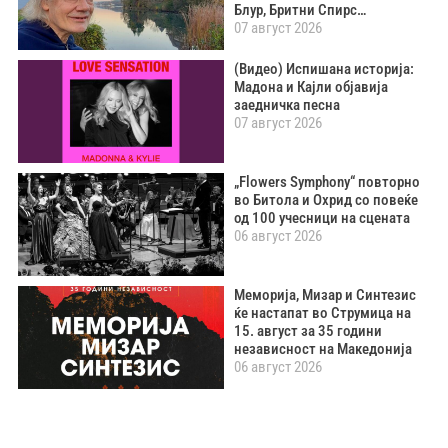
Блур, Бритни Спирс…
07 август 2026
(Видео) Испишана историја:
Мадона и Кајли објавија
заедничка песна
07 август 2026
„Flowers Symphony“ повторно
во Битола и Охрид со повеќе
од 100 учесници на сцената
06 август 2026
Меморија, Мизар и Синтезис
ќе настапат во Струмица на
15. август за 35 години
независност на Македонија
06 август 2026