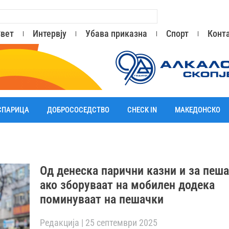
вет
Интервју
Убава приказна
Спорт
Конт
СПАРИЦА
ДОБРОСОСЕДСТВО
CHECK IN
МАКЕДОНСКО
Од денеска парични казни и за пеш
ако зборуваат на мобилен додека
поминуваат на пешачки
Редакција
25 септември 2025