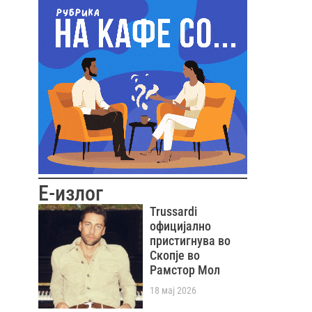
Е-излог
Trussardi
официјално
пристигнува во
Скопје во
Рамстор Мол
18 мај 2026