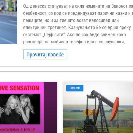
Од денеска стапуваат на сила измените на Законот з
безбедност, со кои се предвидуваат парични казни и 
пешаците, но и за тие што возат велосипед или
електричен тротинет. Казнувањето ќе се врши преку
системот „Сејф сити“. Ако пешак биде снимен како
разговара на мобилен телефон или е со слушалки,
Прочитај повеќе
БИЗНИС