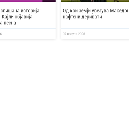
Испишана историја:
Од кои земји увезува Македон
 Кајли објавија
нафтени деривати
а песна
6
07 август 2026