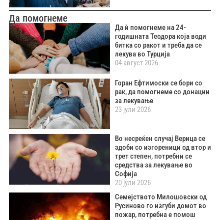
Да помогнеме
Да ѝ помогнеме на 24-
годишната Теодора која води
битка со ракот и треба да се
лекува во Турција
04 август 2026
Горан Ефтимоски се бори со
рак, да помогнеме со донации
за лекување
23 јули 2026
Во несреќен случај Верица се
здоби со изгореници од втор и
трет степен, потребни се
средства за лекување во
Софија
20 јули 2026
Семејството Милошовски од
Русиново го изгуби домот во
пожар, потребна е помош