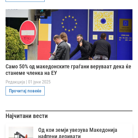
Само 50% од македонските граѓани веруваат дека ќе
станеме членка на ЕУ
Редакција
01 јуни 2025
Прочитај повеќе
Најчитани вести
Од кои земји увезува Македонија
нафтени деривати