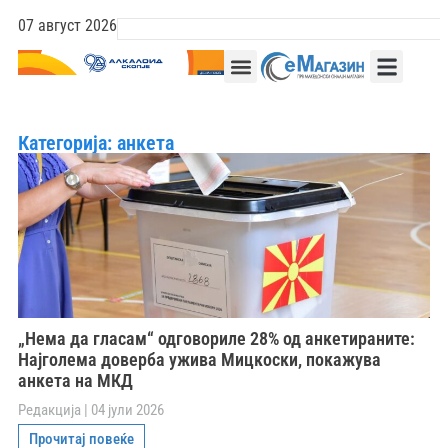
07 август 2026
Категорија: анкета
„Нема да гласам“ одговориле 28% од анкетираните:
Најголема доверба ужива Мицкоски, покажува
анкета на МКД
Редакција
04 јули 2026
Прочитај повеќе