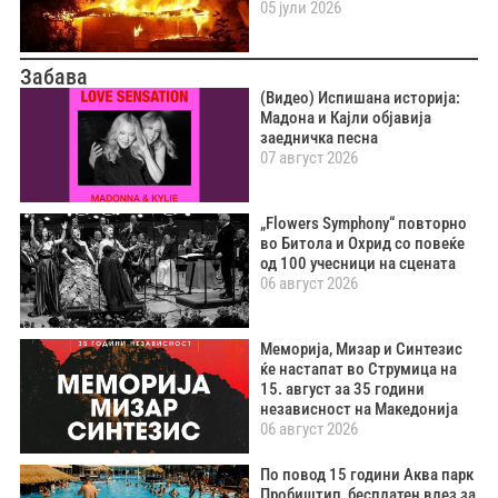
05 јули 2026
Забава
(Видео) Испишана историја:
Мадона и Кајли објавија
заедничка песна
07 август 2026
„Flowers Symphony“ повторно
во Битола и Охрид со повеќе
од 100 учесници на сцената
06 август 2026
Меморија, Мизар и Синтезис
ќе настапат во Струмица на
15. август за 35 години
независност на Македонија
06 август 2026
По повод 15 години Аква парк
Пробиштип, бесплатен влез за