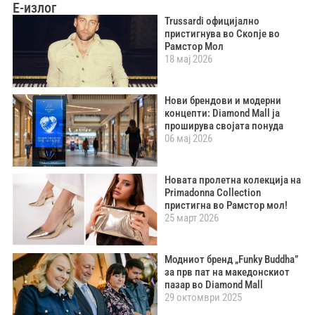
Е-излог
Trussardi официјално
пристигнува во Скопје во
Рамстор Мол
18 мај 2026
Нови брендови и модерни
концепти: Diamond Mall ја
проширува својата понуда
06 мај 2026
Новата пролетна колекција на
Primadonna Collection
пристигна во Рамстор мол!
25 март 2026
Модниот бренд „Funky Buddha”
за прв пат на македонскиот
пазар во Diamond Mall
29 октомври 2025