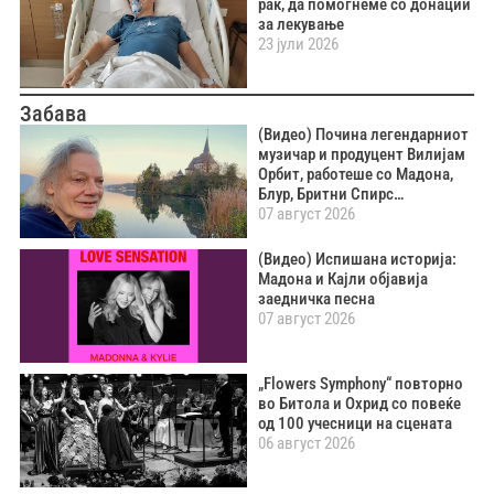
рак, да помогнеме со донации
за лекување
23 јули 2026
Забава
(Видео) Почина легендарниот
музичар и продуцент Вилијам
Орбит, работеше со Мадона,
Блур, Бритни Спирс…
07 август 2026
(Видео) Испишана историја:
Мадона и Кајли објавија
заедничка песна
07 август 2026
„Flowers Symphony“ повторно
во Битола и Охрид со повеќе
од 100 учесници на сцената
06 август 2026