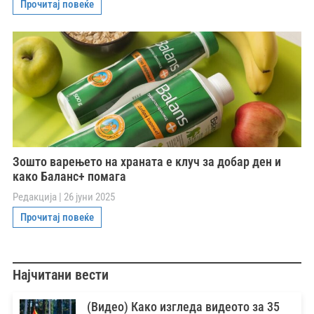
Прочитај повеќе
Зошто варењето на храната е клуч за добар ден и
како Баланс+ помага
Редакција
26 јуни 2025
Прочитај повеќе
Најчитани вести
(Видео) Како изгледа видеото за 35