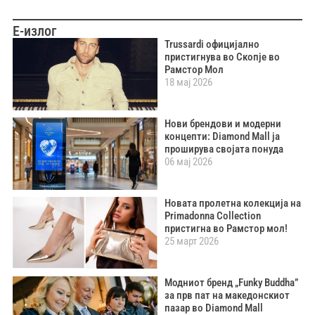
Е-излог
Trussardi официјално
пристигнува во Скопје во
Рамстор Мол
18 мај 2026
Нови брендови и модерни
концепти: Diamond Mall ја
проширува својата понуда
06 мај 2026
Новата пролетна колекција на
Primadonna Collection
пристигна во Рамстор мол!
25 март 2026
Модниот бренд „Funky Buddha”
за прв пат на македонскиот
пазар во Diamond Mall