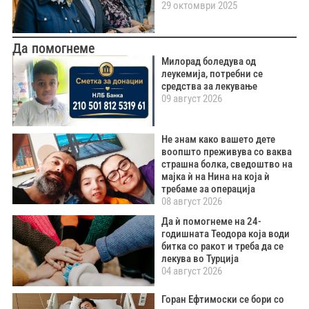
29 октомври 2025
Да помогнеме
Милорад боледува од
леукемија, потребни се
средства за лекување
09 август 2026
Не знам како вашето дете
воопшто преживува со ваква
страшна болка, сведоштво на
мајка ѝ на Нина на која ѝ
требаме за операција
08 август 2026
Да ѝ помогнеме на 24-
годишната Теодора која води
битка со ракот и треба да се
лекува во Турција
04 август 2026
Горан Ефтимоски се бори со