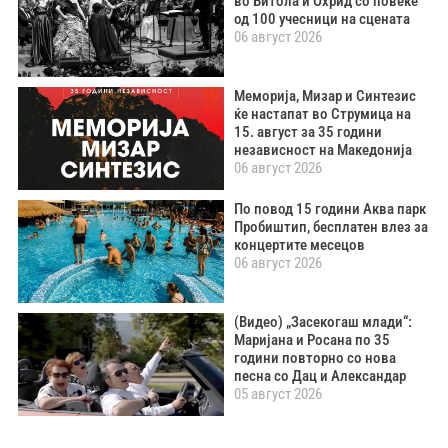
во Битола и Охрид со повеќе
од 100 учесници на сцената
06 август 2026
Меморија, Мизар и Синтезис
ќе настапат во Струмица на
15. август за 35 години
независност на Македонија
06 август 2026
По повод 15 години Аква парк
Пробиштип, бесплатен влез за
концертите месецов
06 август 2026
(Видео) „Засекогаш млади“:
Маријана и Росана по 35
години повторно со нова
песна со Дац и Александар
05 август 2026