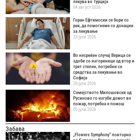
лекува во Турција
04 август 2026
Горан Ефтимоски се бори со
рак, да помогнеме со донации
за лекување
23 јули 2026
Во несреќен случај Верица се
здоби со изгореници од втор и
трет степен, потребни се
средства за лекување во
Софија
20 јули 2026
Семејството Милошовски од
Русиново го изгуби домот во
пожар, потребна е помош
05 јули 2026
Забава
„Flowers Symphony“ повторно