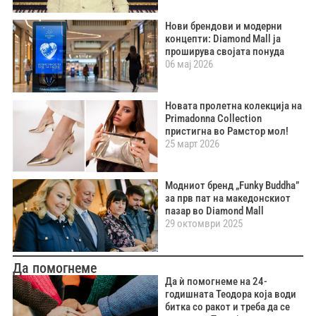
Нови брендови и модерни
концепти: Diamond Mall ја
проширува својата понуда
06 мај 2026
Новата пролетна колекција на
Primadonna Collection
пристигна во Рамстор мол!
25 март 2026
Модниот бренд „Funky Buddha”
за прв пат на македонскиот
пазар во Diamond Mall
29 октомври 2025
Да помогнеме
Да ѝ помогнеме на 24-
годишната Теодора која води
битка со ракот и треба да се