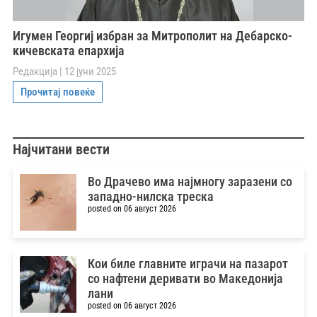
Игумен Георгиј избран за Митрополит на Дебарско-
кичевската епархија
Редакција
12 јуни 2025
Прочитај повеќе
Најчитани вести
Во Драчево има најмногу заразени со
западно-нилска треска
posted on 06 август 2026
Кои биле главните играчи на пазарот
со нафтени деривати во Македонија
лани
posted on 06 август 2026