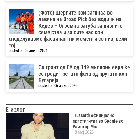
(Фото) Шерпите кои загинаа во
лавина на Broad Pick беа водичи на
Кедев – Oгромна загуба за нивните
семејства и за сите нас кои
споделувавме фасцинантни моменти со нив, вели
тој
posted on 06 август 2026
Со грант од ЕУ од 149 милиони евра ќе
се гради третата фаза од пругата кон
Бугарија
posted on 06 август 2026
Е-излог
Trussardi официјално
пристигнува во Скопје во
Рамстор Мол
18 мај 2026