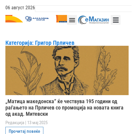
06 август 2026
Категорија: Григор Прличев
„Матица македонска“ ќе чествува 195 години од
раѓањето на Прличев со промоција на новата книга
од акад. Митевски
Редакција
13 мај 2025
Прочитај повеќе