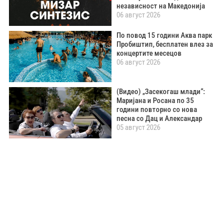
независност на Македонија
06 август 2026
По повод 15 години Аква парк
Пробиштип, бесплатен влез за
концертите месецов
06 август 2026
(Видео) „Засекогаш млади“:
Маријана и Росана по 35
години повторно со нова
песна со Дац и Александар
05 август 2026