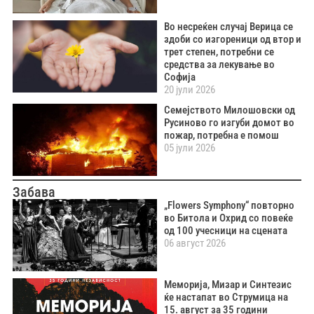
Во несреќен случај Верица се
здоби со изгореници од втор и
трет степен, потребни се
средства за лекување во
Софија
20 јули 2026
Семејството Милошовски од
Русиново го изгуби домот во
пожар, потребна е помош
05 јули 2026
Забава
„Flowers Symphony“ повторно
во Битола и Охрид со повеќе
од 100 учесници на сцената
06 август 2026
Меморија, Мизар и Синтезис
ќе настапат во Струмица на
15. август за 35 години