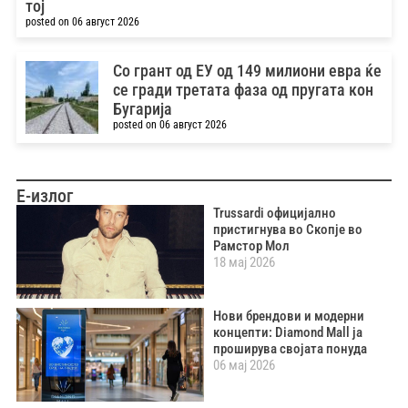
тој
posted on 06 август 2026
Со грант од ЕУ од 149 милиони евра ќе
се гради третата фаза од пругата кон
Бугарија
posted on 06 август 2026
Е-излог
Trussardi официјално
пристигнува во Скопје во
Рамстор Мол
18 мај 2026
Нови брендови и модерни
концепти: Diamond Mall ја
проширува својата понуда
06 мај 2026