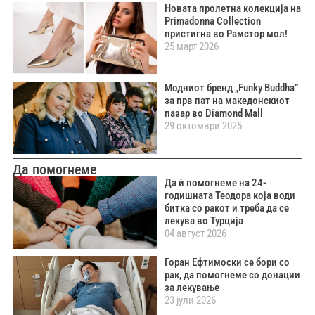
Новата пролетна колекција на
Primadonna Collection
пристигна во Рамстор мол!
25 март 2026
Модниот бренд „Funky Buddha”
за прв пат на македонскиот
пазар во Diamond Mall
29 октомври 2025
Да помогнеме
Да ѝ помогнеме на 24-
годишната Теодора која води
битка со ракот и треба да се
лекува во Турција
04 август 2026
Горан Ефтимоски се бори со
рак, да помогнеме со донации
за лекување
23 јули 2026