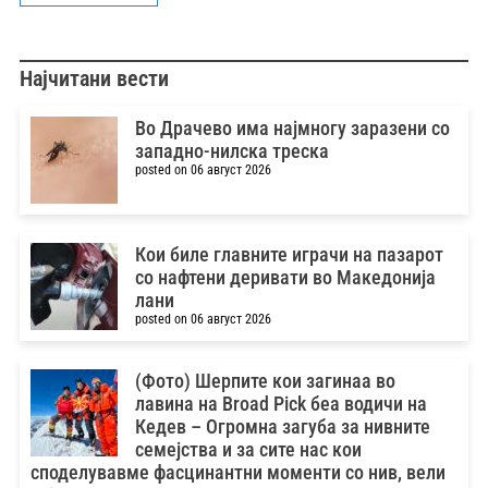
Најчитани вести
Во Драчево има најмногу заразени со
западно-нилска треска
posted on 06 август 2026
Кои биле главните играчи на пазарот
со нафтени деривати во Македонија
лани
posted on 06 август 2026
(Фото) Шерпите кои загинаа во
лавина на Broad Pick беа водичи на
Кедев – Oгромна загуба за нивните
семејства и за сите нас кои
споделувавме фасцинантни моменти со нив, вели