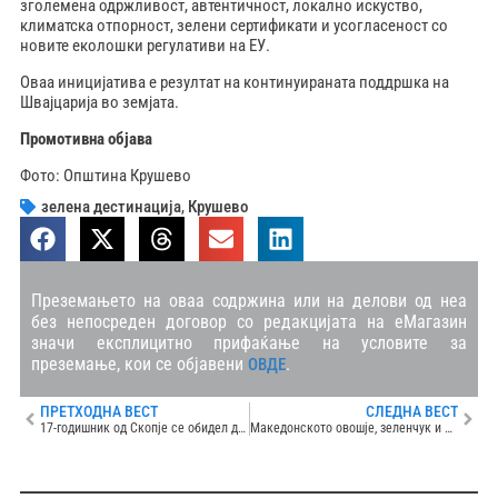
зголемена одржливост, автентичност, локално искуство,
климатска отпорност, зелени сертификати и усогласеност со
новите еколошки регулативи на ЕУ.
Оваа иницијатива е резултат на континуираната поддршка на
Швајцарија во земјата.
Промотивна објава
Фото: Општина Крушево
зелена дестинација
,
Крушево
Преземањето на оваа содржина или на делови од неа
без непосреден договор со редакцијата на еМагазин
значи експлицитно прифаќање на условите за
преземање, кои се објавени
.
ОВДЕ
ПРЕТХОДНА ВЕСТ
СЛЕДНА ВЕСТ
17-годишник од Скопје се обидел да го убие неговиот татко, заработи кривична
Македонското овошје, зеленчук и преработки со голем извозен потенцијал преку Лидл