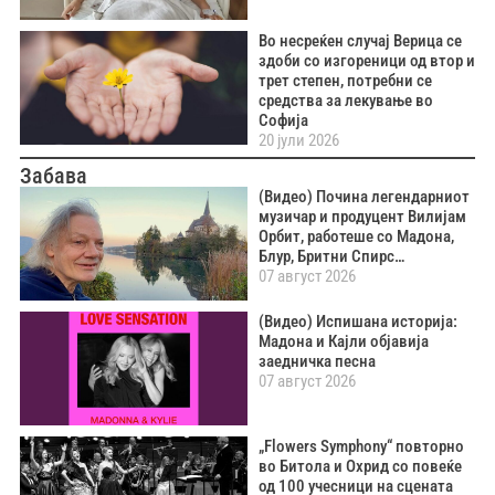
Во несреќен случај Верица се
здоби со изгореници од втор и
трет степен, потребни се
средства за лекување во
Софија
20 јули 2026
Забава
(Видео) Почина легендарниот
музичар и продуцент Вилијам
Орбит, работеше со Мадона,
Блур, Бритни Спирс…
07 август 2026
(Видео) Испишана историја:
Мадона и Кајли објавија
заедничка песна
07 август 2026
„Flowers Symphony“ повторно
во Битола и Охрид со повеќе
од 100 учесници на сцената