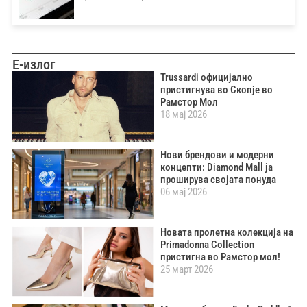
Е-излог
Trussardi официјално
пристигнува во Скопје во
Рамстор Мол
18 мај 2026
Нови брендови и модерни
концепти: Diamond Mall ја
проширува својата понуда
06 мај 2026
Новата пролетна колекција на
Primadonna Collection
пристигна во Рамстор мол!
25 март 2026