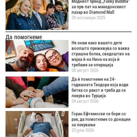
Модниот бренд „Funky Buddha”
за прв пат на македонскиот
пазар во Diamond Mall
29 октомври 2025
Да помогнеме
Не знам како вашето дете
воопшто преживува со ваква
страшна болка, сведоштво на
мајка ѝ на Нина на која ѝ
требаме за операција
08 август 2026
Да ѝ помогнеме на 24-
годишната Теодора која води
битка со ракот и треба да се
лекува во Турција
04 август 2026
Горан Ефтимоски се бори со
рак, да помогнеме со донации
за лекување
23 јули 2026