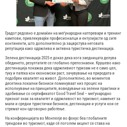
Градот редовно е домаќин на меѓународни натпревари и тренинг
кампови, привлекувајќи професионалци и ентузијасти од сите
континенти, што дополнително ја зацврстува неговата
репутација како одржлива и активна туристичка дестинација.
Зелена дестинација 2025 е доказ дека кога заедницата делува
обединето, резултатите се глобално препознаени. Крушево како
дестинација покажаа дека одржливиот туризам не е само цел,
туку и патека кон економски раст, зачувување на природата и
подобрен квалитет на живот. Дополнително, во моментов
десетина локални бизниси поминуваат низ процес на
исполнување на принципите, воведување на зелени практики и
здобивање со сертификатот Good Travel Seal – меѓународно
признат знак за квалитет и одржливост во туризмот, наменет за
мали и средни туристички бизниси, дестинации и услуги кои се
стремат кон одговорно работење.
На конференцијата во Монпелје во фокус беа глобалните
трендови во туризмот, каде сè поголем акцент се става на