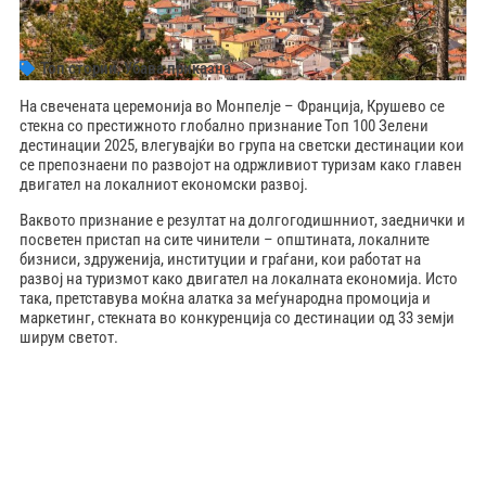
Топ стории
,
Убава приказна
На свечената церемонија во Монпелје – Франција, Крушево се
стекна со престижното глобално признание Топ 100 Зелени
дестинации 2025, влегувајќи во група на светски дестинации кои
се препознаени по развојот на одржливиот туризам како главен
двигател на локалниот економски развој.
Ваквото признание е резултат на долгогодишнниот, заеднички и
посветен пристап на сите чинители – општината, локалните
бизниси, здруженија, институции и граѓани, кои работат на
развој на туризмот како двигател на локалната економија. Исто
така, претставува моќна алатка за меѓународна промоција и
маркетинг, стекната во конкуренција со дестинации од 33 земји
ширум светот.