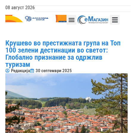
08 август 2026
Крушево во престижната група на Топ
100 зелени дестинации во светот:
Глобално признание за одржлив
туризам
Редакција
30 септември 2025