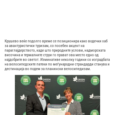
Крушево веќе подолго време се позиционира како водечки хаб
за авантуристички туризам, со посебен акцент на
параглајдерството, каде што природните услови, надморската
височина и термалните струи го прават ова место едно од
најдобрите во светот. Изминативе неколку години со изградбата
на велосипедските патеки по меѓународни страндарди станува и
дестинација во подем за планински велосипедизам.