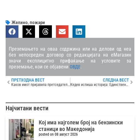
Желино
,
пожари
Преземањето на оваа содржина или на делови од неа
без непосреден договор со редакцијата на еМагазин
значи експлицитно прифаќање на условите за
преземање, кои се објавени
.
ОВДЕ
ПРЕТХОДНА ВЕСТ
СЛЕДНА ВЕСТ
Каков имот пријавила претседателката на Антикорупциска, Димитровска, која е обвинета за „Адитив“
Кедев испиша историја: Единствениот во регионот кој ги искачи сите 14 врвови во светот, повисоки од 8.000 метри надморска височина
Најчитани вести
Кој има најголем број на бензински
станици во Македонија
posted on 08 август 2026