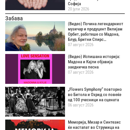
Софија
20 јули 2026
Забава
(Видео) Почина легендарниот
музичар и продуцент Вилијам
Орбит, работеше со Мадона,
Блур, Бритни Спирс…
07 август 2026
(Видео) Испишана историја:
Мадона и Кајли објавија
заедничка песна
07 август 2026
„Flowers Symphony“ повторно
во Битола и Охрид со повеќе
од 100 учесници на сцената
06 август 2026
Меморија, Мизар и Синтезис
ќе настапат во Струмица на