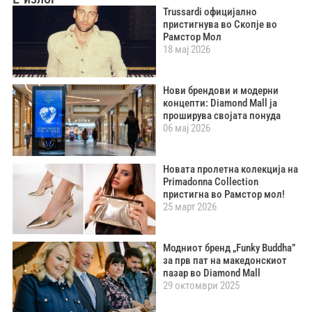
Trussardi официјално
пристигнува во Скопје во
Рамстор Мол
18 мај 2026
Нови брендови и модерни
концепти: Diamond Mall ја
проширува својата понуда
06 мај 2026
Новата пролетна колекција на
Primadonna Collection
пристигна во Рамстор мол!
25 март 2026
Модниот бренд „Funky Buddha”
за прв пат на македонскиот
пазар во Diamond Mall
29 октомври 2025