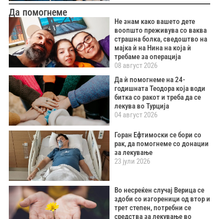
Да помогнеме
Не знам како вашето дете
воопшто преживува со ваква
страшна болка, сведоштво на
мајка ѝ на Нина на која ѝ
требаме за операција
08 август 2026
Да ѝ помогнеме на 24-
годишната Теодора која води
битка со ракот и треба да се
лекува во Турција
04 август 2026
Горан Ефтимоски се бори со
рак, да помогнеме со донации
за лекување
23 јули 2026
Во несреќен случај Верица се
здоби со изгореници од втор и
трет степен, потребни се
средства за лекување во