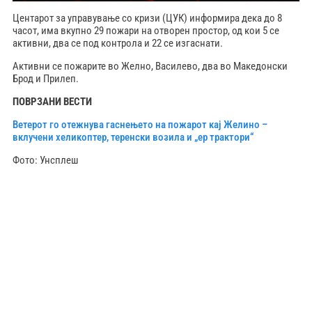
Центарот за управување со кризи (ЦУК) информира дека до 8
часот, има вкупно 29 пожари на отворен простор, од кои 5 се
активни, два се под контрола и 22 се изгаснати.
Активни се пожарите во Желно, Василево, два во Македонски
Брод и Прилеп.
ПОВРЗАНИ
ВЕСТИ
Ветерот го отежнува гаснењето на пожарот кај Желино –
вклучени хеликоптер, теренски возила и „ер трактори“
Фото: Унсплеш