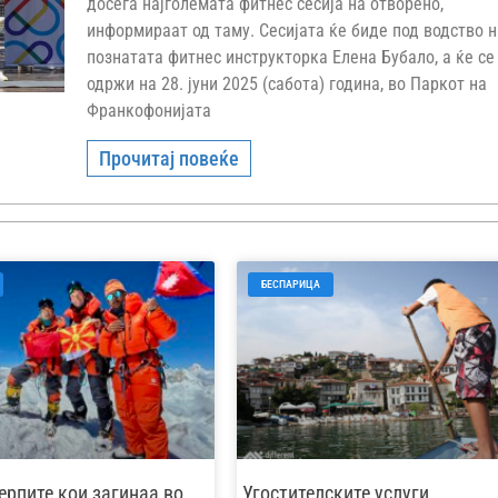
досега најголемaтa фитнес сесија на отворено,
информираат од таму. Сесијата ќе биде под водство н
познатата фитнес инструкторка Елена Бубало, а ќе се
одржи на 28. јуни 2025 (сабота) година, во Паркот на
Франкофонијата
Прочитај повеќе
БЕСПАРИЦА
ерпите кои загинаа во
Угостителските услуги