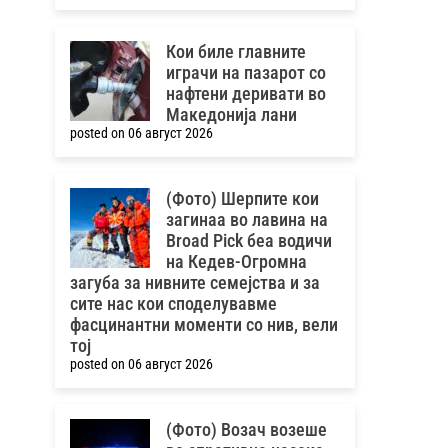
Кои биле главните
играчи на пазарот со
нафтени деривати во
Македонија лани
posted on 06 август 2026
(Фото) Шерпите кои
загинаа во лавина на
Broad Pick беа водичи
на Кедев-Oгромна
загуба за нивните семејства и за
сите нас кои споделувавме
фасцинантни моменти со нив, вели
тој
posted on 06 август 2026
(Фото) Возач возеше