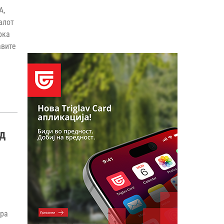
А,
алот
рка
авите
.
од
ира