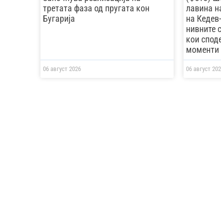
третата фаза од пругата кон
лавина на
Бугарија
на Кедев
нивните с
кои спод
моменти с
06 август 2026
06 август 202