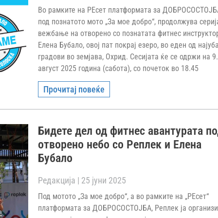
Во рамките на РЕсет платформата за ДОБРОСОСТОЈБ
под познатото мото „За мое добро“, продолжува сериј
вежбање на отворено со познатата фитнес инструкто
Елена Бубало, овој пат покрај езеро, во еден од најуб
градови во земјава, Охрид. Сесијата ќе се одржи на 9
август 2025 година (сабота), со почеток во 18.45
Прочитај повеќе
Бидете дел од фитнес авантурата п
отворено небо со Реплек и Елена
Бубало
Редакција
25 јуни 2025
Под мотото „За мое добро“, а во рамките на „РЕсет“
платформата за ДОБРОСОСТОЈБА, Реплек ja организ