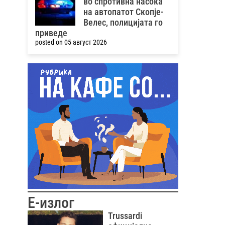
во спротивна насока
на автопатот Скопје-
Велес, полицијата го
приведе
posted on 05 август 2026
Е-излог
Trussardi