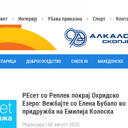
вет
Интервју
Убава приказна
Спорт
Конт
СПАРИЦА
ДОБРОСОСЕДСТВО
CHECK IN
МАКЕДОНСКО
РЕсет со Реплек покрај Охридско
Eзеро: Вежбајте со Елена Бубало во
придружба на Емилија Колоска
Редакција
06 август 2025