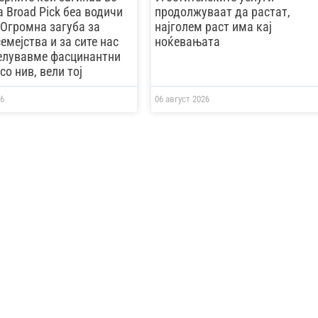
 Broad Pick беа водичи
продолжуваат да растат,
-Oгромна загуба за
најголем раст има кај
емејства и за сите нас
ноќевањата
елувавме фасцинантни
о нив, вели тој
6
06 август 2026