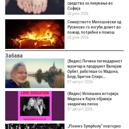
средства за лекување во
Софија
20 јули 2026
Семејството Милошовски од
Русиново го изгуби домот во
пожар, потребна е помош
05 јули 2026
Забава
(Видео) Почина легендарниот
музичар и продуцент Вилијам
Орбит, работеше со Мадона,
Блур, Бритни Спирс…
07 август 2026
(Видео) Испишана историја:
Мадона и Кајли објавија
заедничка песна
07 август 2026
„Flowers Symphony“ повторно