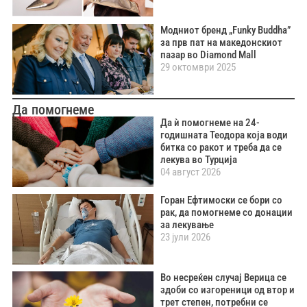
Модниот бренд „Funky Buddha”
за прв пат на македонскиот
пазар во Diamond Mall
29 октомври 2025
Да помогнеме
Да ѝ помогнеме на 24-
годишната Теодора која води
битка со ракот и треба да се
лекува во Турција
04 август 2026
Горан Ефтимоски се бори со
рак, да помогнеме со донации
за лекување
23 јули 2026
Во несреќен случај Верица се
здоби со изгореници од втор и
трет степен, потребни се