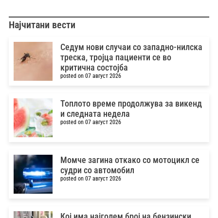
Најчитани вести
Седум нови случаи со западно-нилска
треска, тројца пациенти се во
критична состојба
posted on 07 август 2026
Топлото време продолжува за викенд
и следната недела
posted on 07 август 2026
Момче загина откако со мотоцикл се
судри со автомобил
posted on 07 август 2026
Кој има најголем број на бензински