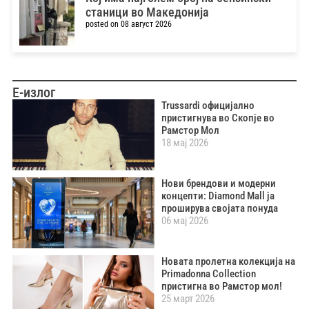
станици во Македонија
posted on 08 август 2026
Е-излог
Trussardi официјално
пристигнува во Скопје во
Рамстор Мол
18 мај 2026
Нови брендови и модерни
концепти: Diamond Mall ја
проширува својата понуда
06 мај 2026
Новата пролетна колекција на
Primadonna Collection
пристигна во Рамстор мол!
25 март 2026