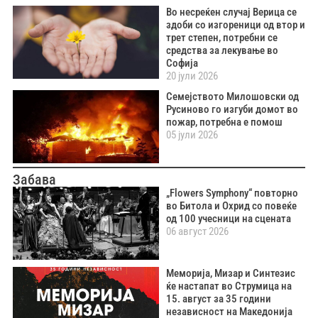
Во несреќен случај Верица се
здоби со изгореници од втор и
трет степен, потребни се
средства за лекување во
Софија
20 јули 2026
Семејството Милошовски од
Русиново го изгуби домот во
пожар, потребна е помош
05 јули 2026
Забава
„Flowers Symphony“ повторно
во Битола и Охрид со повеќе
од 100 учесници на сцената
06 август 2026
Меморија, Мизар и Синтезис
ќе настапат во Струмица на
15. август за 35 години
независност на Македонија