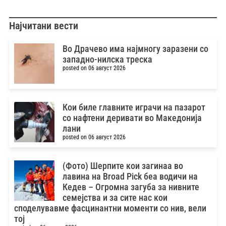
Најчитани вести
Во Драчево има најмногу заразени со
западно-нилска треска
posted on 06 август 2026
Кои биле главните играчи на пазарот
со нафтени деривати во Македонија
лани
posted on 06 август 2026
(Фото) Шерпите кои загинаа во
лавина на Broad Pick беа водичи на
Кедев – Oгромна загуба за нивните
семејства и за сите нас кои
споделувавме фасцинантни моменти со нив, вели
тој