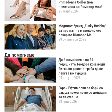
Primadonna Collection
пристигна во Рамстор мол!
25 март 2026
Модниот бренд „Funky Buddha”
за прв пат на македонскиот
пазар во Diamond Mall
29 октомври 2025
Да помогнеме
Да ѝ помогнеме на 24-
годишната Теодора која води
битка со ракот и треба да се
лекува во Турција
04 август 2026
Горан Ефтимоски се бори со
рак, да помогнеме со донации
за лекување
23 јули 2026