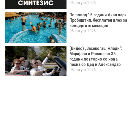
06 август 2026
По повод 15 години Аква парк
Пробиштип, бесплатен влез за
концертите месецов
06 август 2026
(Видео) „Засекогаш млади“:
Маријана и Росана по 35
години повторно со нова
песна со Дац и Александар
05 август 2026