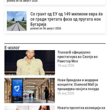
posted on 06 август 2026
Со грант од ЕУ од 149 милиони евра ќе
се гради третата фаза од пругата кон
Бугарија
posted on 06 август 2026
Е-излог
Trussardi официјално
пристигнува во Скопје во
Рамстор Мол
18 мај 2026
Нови брендови и модерни
концепти: Diamond Mall ја
проширува својата понуда
06 мај 2026
Новата пролетна колекција на