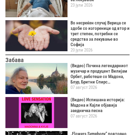
23 јули 2026
Во несреќен случај Верица се
здоби со изгореници од втор и
трет степен, потребни се
средства за лекување во
Софија
20 јули 2026
Забава
(Видео) Почина легендарниот
музичар и продуцент Вилијам
Орбит, работеше со Мадона,
Блур, Бритни Спирс…
07 август 2026
(Видео) Испишана историја:
Мадона и Кајли објавија
заедничка песна
07 август 2026
„Flowers Symphony“ повторно