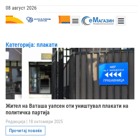
08 август 2026
Категорија: плакати
Жител на Ваташа уапсен оти уништувал плакати на
политичка партија
Редакција
18 октомври 2025
Прочитај повеќе