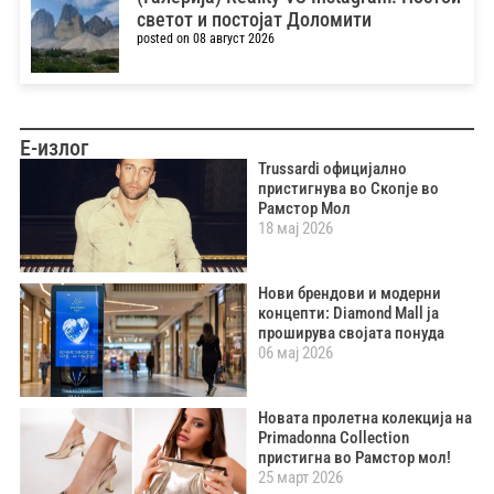
светот и постојат Доломити
posted on 08 август 2026
Е-излог
Trussardi официјално
пристигнува во Скопје во
Рамстор Мол
18 мај 2026
Нови брендови и модерни
концепти: Diamond Mall ја
проширува својата понуда
06 мај 2026
Новата пролетна колекција на
Primadonna Collection
пристигна во Рамстор мол!
25 март 2026