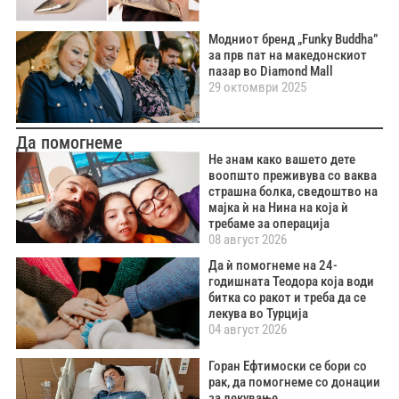
Модниот бренд „Funky Buddha”
за прв пат на македонскиот
пазар во Diamond Mall
29 октомври 2025
Да помогнеме
Не знам како вашето дете
воопшто преживува со ваква
страшна болка, сведоштво на
мајка ѝ на Нина на која ѝ
требаме за операција
08 август 2026
Да ѝ помогнеме на 24-
годишната Теодора која води
битка со ракот и треба да се
лекува во Турција
04 август 2026
Горан Ефтимоски се бори со
рак, да помогнеме со донации
за лекување