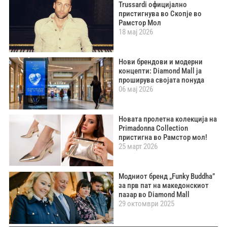
Trussardi официјално
пристигнува во Скопје во
Рамстор Мол
18 мај 2026
Нови брендови и модерни
концепти: Diamond Mall ја
проширува својата понуда
06 мај 2026
Новата пролетна колекција на
Primadonna Collection
пристигна во Рамстор мол!
25 март 2026
Модниот бренд „Funky Buddha”
за прв пат на македонскиот
пазар во Diamond Mall
29 октомври 2025