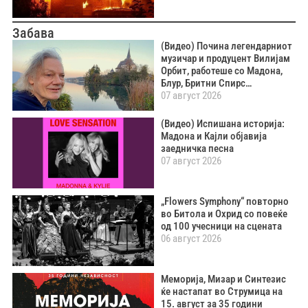
Забава
(Видео) Почина легендарниот
музичар и продуцент Вилијам
Орбит, работеше со Мадона,
Блур, Бритни Спирс…
07 август 2026
(Видео) Испишана историја:
Мадона и Кајли објавија
заедничка песна
07 август 2026
„Flowers Symphony“ повторно
во Битола и Охрид со повеќе
од 100 учесници на сцената
06 август 2026
Меморија, Мизар и Синтезис
ќе настапат во Струмица на
15. август за 35 години