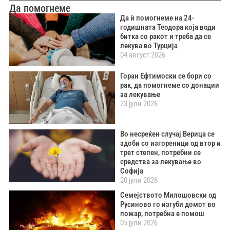
Да помогнеме
Да ѝ помогнеме на 24-
годишната Теодора која води
битка со ракот и треба да се
лекува во Турција
04 август 2026
Горан Ефтимоски се бори со
рак, да помогнеме со донации
за лекување
23 јули 2026
Во несреќен случај Верица се
здоби со изгореници од втор и
трет степен, потребни се
средства за лекување во
Софија
20 јули 2026
Семејството Милошовски од
Русиново го изгуби домот во
пожар, потребна е помош
05 јули 2026