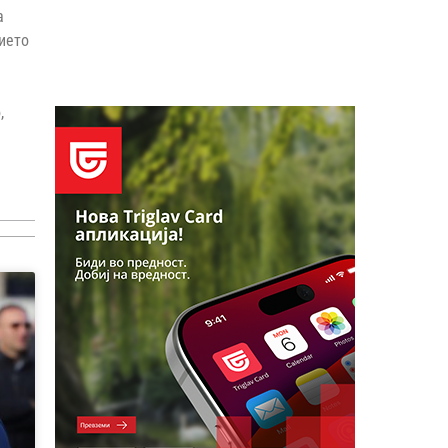
а
ието
,