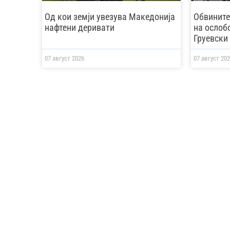
Од кои земји увезува Македонија
Обвините
нафтени деривати
на ослоб
Груевски 
07 август 2026
07 август 202