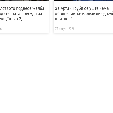
лството поднесе жалба
За Артан Груби се уште нема
одителната пресуда за
обвинение, ќе излезе ли од ку
за „Талир 2„
притвор?
6
07 август 2026