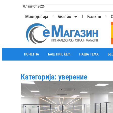
07 август 2026
Македонија
Бизнис
Балкан
С
ПОЧЕТНА
БАШ НИ Е ЌЕФ
НАША ТЕМА
БЕ
Категорија: уверение