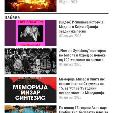
05 јули 2026
Забава
(Видео) Испишана историја:
Мадона и Кајли објавија
заедничка песна
07 август 2026
„Flowers Symphony“ повторно
во Битола и Охрид со повеќе
од 100 учесници на сцената
06 август 2026
Меморија, Мизар и Синтезис
ќе настапат во Струмица на
15. август за 35 години
независност на Македонија
06 август 2026
По повод 15 години Аква парк
Пробиштип, бесплатен влез за