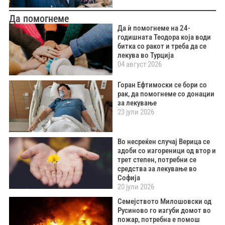
Да помогнеме
Да ѝ помогнеме на 24-
годишната Теодора која води
битка со ракот и треба да се
лекува во Турција
04 август 2026
Горан Ефтимоски се бори со
рак, да помогнеме со донации
за лекување
23 јули 2026
Во несреќен случај Верица се
здоби со изгореници од втор и
трет степен, потребни се
средства за лекување во
Софија
20 јули 2026
Семејството Милошовски од
Русиново го изгуби домот во
пожар, потребна е помош