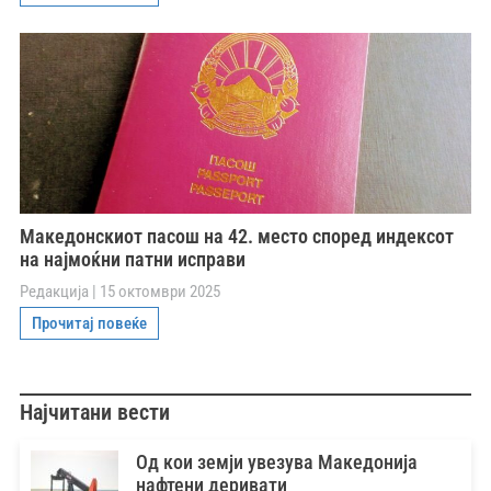
Македонскиот пасош на 42. место според индексот
на најмоќни патни исправи
Редакција
15 октомври 2025
Прочитај повеќе
Најчитани вести
Од кои земји увезува Македонија
нафтени деривати