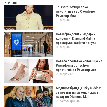
Е-излог
Trussardi официјално
пристигнува во Скопје во
Рамстор Мол
18 мај 2026
Нови брендови и модерни
концепти: Diamond Mall ја
проширува својата понуда
06 мај 2026
Новата пролетна колекција на
Primadonna Collection
пристигна во Рамстор мол!
25 март 2026
Модниот бренд „Funky Buddha”
за прв пат на македонскиот
пазар во Diamond Mall
29 октомври 2025