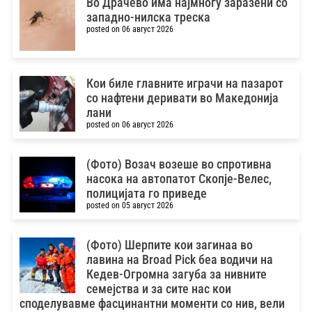
Во Драчево има најмногу заразени со
западно-нилска треска
posted on 06 август 2026
Кои биле главните играчи на пазарот
со нафтени деривати во Македонија
лани
posted on 06 август 2026
(Фото) Возач возеше во спротивна
насока на автопатот Скопје-Велес,
полицијата го приведе
posted on 05 август 2026
(Фото) Шерпите кои загинаа во
лавина на Broad Pick беа водичи на
Кедев-Oгромна загуба за нивните
семејства и за сите нас кои
споделувавме фасцинантни моменти со нив, вели