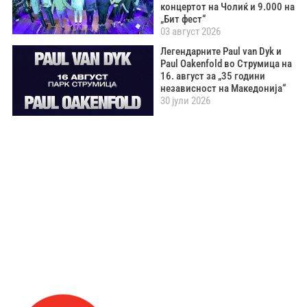
концертот на Чолиќ и 9.000 на
„Бит фест“
03 август 2026
Легендарните Paul van Dyk и
Paul Oakenfold во Струмица на
16. август за „35 години
независност на Македонија“
30 јули 2026