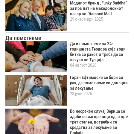
Модниот бренд „Funky Buddha”
за прв пат на македонскиот
пазар во Diamond Mall
29 октомври 2025
Да помогнеме
Да ѝ помогнеме на 24-
годишната Теодора која води
битка со ракот и треба да се
лекува во Турција
04 август 2026
Горан Ефтимоски се бори со
рак, да помогнеме со донации
за лекување
23 јули 2026
Во несреќен случај Верица се
здоби со изгореници од втор и
трет степен, потребни се
средства за лекување во
Софија