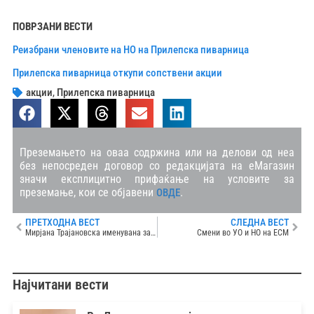
ПОВРЗАНИ ВЕСТИ
Реизбрани членовите на НО на Прилепска пиварница
Прилепска пиварница откупи сопствени акции
акции
,
Прилепска пиварница
Преземањето на оваа содржина или на делови од неа
без непосреден договор со редакцијата на еМагазин
значи експлицитно прифаќање на условите за
преземање, кои се објавени
.
ОВДЕ
ПРЕТХОДНА ВЕСТ
СЛЕДНА ВЕСТ
Мирјана Трајановска именувана за член на УО на Стопанска банка Скопје
Смени во УО и НО на ЕСМ
Најчитани вести