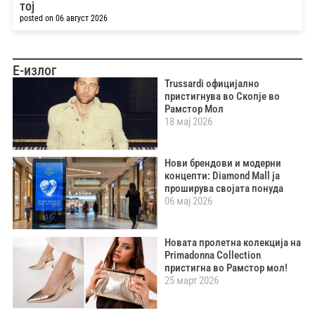
тој
posted on 06 август 2026
Е-излог
Trussardi официјално
пристигнува во Скопје во
Рамстор Мол
18 мај 2026
Нови брендови и модерни
концепти: Diamond Mall ја
проширува својата понуда
06 мај 2026
Новата пролетна колекција на
Primadonna Collection
пристигна во Рамстор мол!
25 март 2026