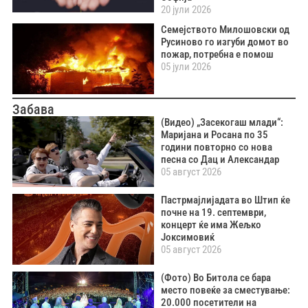
20 јули 2026
Семејството Милошовски од
Русиново го изгуби домот во
пожар, потребна е помош
05 јули 2026
Забава
(Видео) „Засекогаш млади“:
Маријана и Росана по 35
години повторно со нова
песна со Дац и Александар
05 август 2026
Пастрмајлијадата во Штип ќе
почне на 19. септември,
концерт ќе има Жељко
Јоксимовиќ
05 август 2026
(Фото) Во Битола се бара
место повеќе за сместување:
20.000 посетители на