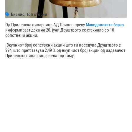
Бизнис
,
Топ стории
Од Прилепска пиварница АД Прилеп преку
Македонската берза
информираат дека на 20. јуни Друштвото се стекнало со 10
сопствени акции.
-Вкупниот број сопствени акции што ги поседува Друштвото е
994, што претставува 2,49 % од вкупниот број акции од издавачот
Прилепска пиварница, велат од таму.