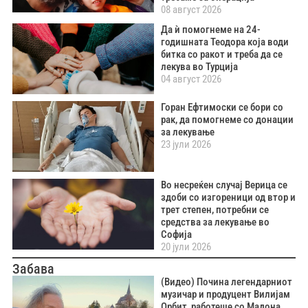
08 август 2026
Да ѝ помогнеме на 24-
годишната Теодора која води
битка со ракот и треба да се
лекува во Турција
04 август 2026
Горан Ефтимоски се бори со
рак, да помогнеме со донации
за лекување
23 јули 2026
Во несреќен случај Верица се
здоби со изгореници од втор и
трет степен, потребни се
средства за лекување во
Софија
20 јули 2026
Забава
(Видео) Почина легендарниот
музичар и продуцент Вилијам
Орбит, работеше со Мадона,