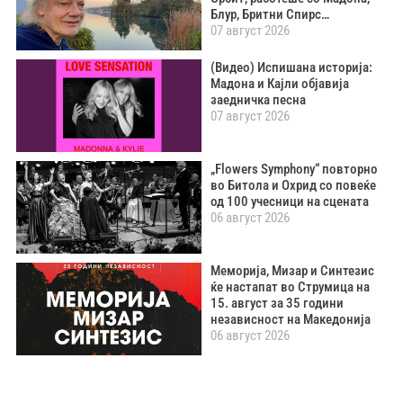
Блур, Бритни Спирс…
07 август 2026
(Видео) Испишана историја:
Мадона и Кајли објавија
заедничка песна
07 август 2026
„Flowers Symphony“ повторно
во Битола и Охрид со повеќе
од 100 учесници на сцената
06 август 2026
Меморија, Мизар и Синтезис
ќе настапат во Струмица на
15. август за 35 години
независност на Македонија
06 август 2026