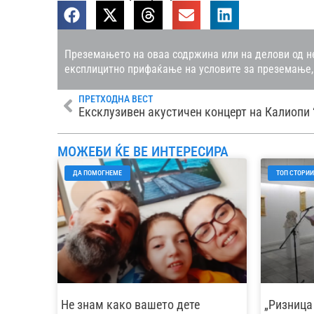
Преземањето на оваа содржина или на делови од не
експлицитно прифаќање на условите за преземање,
ПРЕТХОДНА ВЕСТ
МОЖЕБИ ЌЕ ВЕ ИНТЕРЕСИРА
ДА ПОМОГНЕМЕ
ТОП СТОРИИ
Не знам како вашето дете
„Ризница