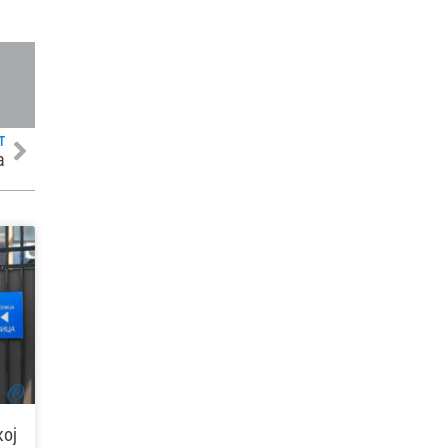
Т
а
кој