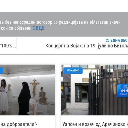
а без непосреден договор со редакцијата на еМагазин значи
ОВДЕ
 кои се објавени
.
СЛЕДНА ВЕС
Ексклузивен акустичен концерт на Калиопи “100% LIVE“ на 14. ноември во „Македонска филхармонија“
Концерт на Војаж на 19. јули во Битол
ЛОКАЛНО
 на добродетели“-
Уапсен и возач од Арачиново 