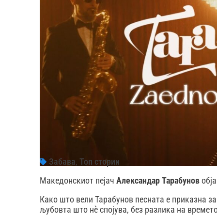
Забава
,
Топ стории
Македонскиот пејач
Александар Тарабунов
обја
Како што вели Тарабунов песната е приказна за
љубовта што нè спојува, без разлика на времето