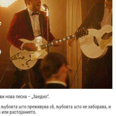
ви нова песна – „Заедно“.
 љубовта што преживува сè, љубовта што не заборава, и
 или растојанието.