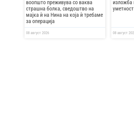
воопшто преживува со ваква
изложба 
страшна болка, сведоштво на
уметност
мајка ѝ на Нина на која ѝ требаме
за операција
08 август 2026
08 август 202