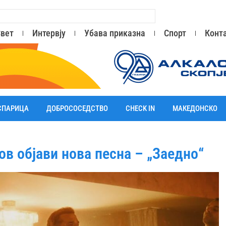
вет
Интервју
Убава приказна
Спорт
Конт
СПАРИЦА
ДОБРОСОСЕДСТВО
CHECK IN
МАКЕДОНСКО
ов објави нова песна – „Заедно“