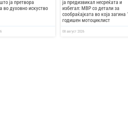
што ја претвора
ја предизвикал несреќата и
а во духовно искуство
избегал: МВР со детали за
сообраќајката во која загина 
годишен мотоциклист
6
08 август 2026