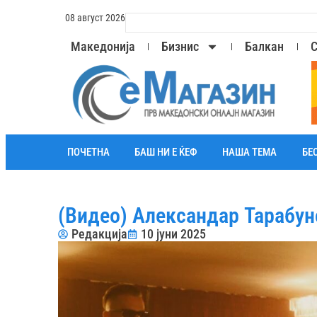
08 август 2026
Македонија
Бизнис
Балкан
С
ПОЧЕТНА
БАШ НИ Е ЌЕФ
НАША ТЕМА
БЕ
(Видео) Александар Тарабун
Редакција
10 јуни 2025