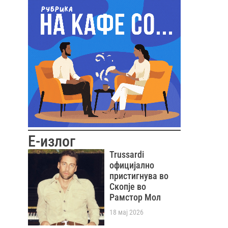
Е-излог
Trussardi
официјално
пристигнува во
Скопје во
Рамстор Мол
18 мај 2026