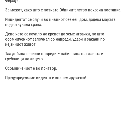
Фејсбук.
За мажот, како што е познато Обвинителство покрена постапка.
Инцидентот се случи во нивниот сеемен дом, додека мајката
подготвувала храна.
Девојчето се качило на кревет да земе играчки, по што
осомничениот започнал со навреди, удари и закани по
нејзиниот живот.
Таа добила телесни повреди – набиеница на главата и
гребаници на лицето.
Осомничениот е во притвор.
Предупредуваме видеото е вознемирувачко!