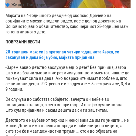
Живот
,
Топ стории
Мајката на 4-годишното девојче од скопско Драчево на
социјалните мрежи сподели видео, кое е дел од доказите на
Основното јавно обвинителство, како нејзниот 28-годишен маж
го тепа нивното дете.
ПОВРЗАНИ ВЕСТИ
28-годишен маж си ја претепал четиригодишната ќерка, се
заканувал и дека ќе ја убие, мајката пријавила
-Зарем вакво детство заслужува едно дете? Без причина, затоа
што има болни умови и не размислуваат во моментот, нашле да
покажуваат сила на деца. Ако возрасните имаат проблеми, што
се виновни децата? Стресно е и за другите – 3 сестрички се, 3, 4 и
9 години.
Се случува во саботата сабајлето, вечерта он веќе е во
полициска станица, а сега во притвор. И пак јас сум виновна
што сум пријавила и сакам децата да си ги заштитам.
Детството е најубавиот период и некој вака да им го уништи… не
може. Детето има телесни повреди и набиеници на лицето, а
сите три ќе имаат доживотни трауми…, стои во објавата на