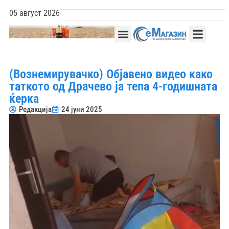
05 август 2026
(Вознемирувачко) Објавено видео како
таткото од Драчево ја тепа 4-годишната
ќерка
Редакција
24 јуни 2025