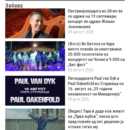
Забава
Пастрмајлијадата во Штип ќе
се одржи на 19 септември,
концерт ќе одржи Жељко
Јоксимовиќ
05 август 2026
(Фото) Во Битола се бара
место повеќе за сместување:
20.000 посетители на
концертот на Чолиќ и 9.000 на
„Бит фест“
03 август 2026
Легендарните Paul van Dyk и
Paul Oakenfold во Струмица на
16. август за „35 години
независност на Македонија“
30 јули 2026
(Видео) Тара ѝ даде нов живот
на „Прва љубов“, песна што
пред повеќе од пет децении ја
отпеал татко му