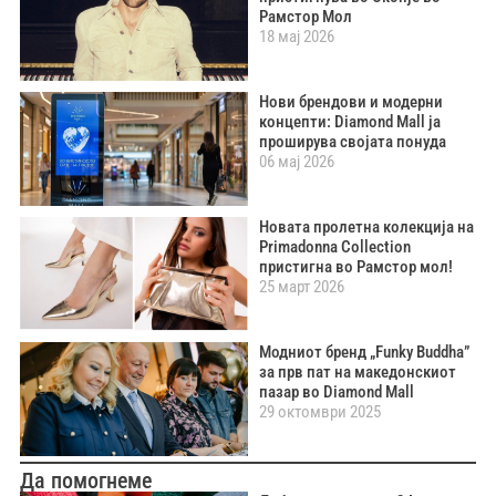
Рамстор Мол
18 мај 2026
Нови брендови и модерни
концепти: Diamond Mall ја
проширува својата понуда
06 мај 2026
Новата пролетна колекција на
Primadonna Collection
пристигна во Рамстор мол!
25 март 2026
Модниот бренд „Funky Buddha”
за прв пат на македонскиот
пазар во Diamond Mall
29 октомври 2025
Да помогнеме