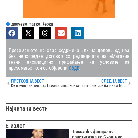
драчево
,
татко
,
ќерка
Преземањето на оваа содржина или на делови од неа
без непосреден договор со редакцијата на еМагазин
значи експлицитно прифаќање на условите за
преземање, кои се објавени
.
ОВДЕ
ПРЕТХОДНА ВЕСТ
СЛЕДНА ВЕСТ
Ќе помине ли денеска Предлог-извештајот на Европскиот парламент за Македонија
Кои се првите четири банки од Македонија кои се впишани во регистарот на Европскиот совет за плаќања: Започнува членувањето на земјава во СЕПА
Најчитани вести
Е-излог
Trussardi официјално
пристигнува во Скопје во