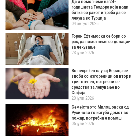
Да ѝ помогнеме на 24-
годишната Теодора која води
битка со ракот и треба да се
лекува во Турција
04 август 2026
Горан Ефтимоски се бори со
рак, да помогнеме со донации
за лекување
23 јули 2026
Во несреќен случај Верица се
здоби со изгореници од втор и
трет степен, потребни се
средства за лекување во
Софија
20 јули 2026
Семејството Милошовски од
Русиново го изгуби домот во
пожар, потребна е помош
05 јули 2026