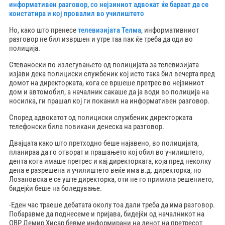
информативен разговор, со нејзиниот адвокат ќе бараат да се
констатира и кој провалил во училиштето
Но, како што пренесе
телевизијата Телма
, информативниот
разговор не бил извршен и утре таа пак ќе треба да оди во
полиција.
Стеваноски по излегувањето од полицијата за телевизијата
изјави дека полициски службеник кој исто така бил вечерта пред
домот на директорката, кога се вршеше претрес во нејзиниот
дом и автомобил, а началник сакаше да ја води во полиција на
носилка, ги прашал кој ги поканил на информативен разговор.
Според адвокатот од полициски службеник директорката
телефонски била повикани денеска на разговор.
Двајцата како што претходно беше најавено, во полицијата,
планираа да го отворат и прашањето кој обил во училиштето,
дента кога имаше претрес и кај директорката, која пред неколку
дена е разрешена и училиштето веќе има в.д. директорка, но
Лозановска е се уште директорка, оти не го примила решението,
бидејќи беше на боледување.
-Еден час траеше дебатата околу тоа дали треба да има разговор.
Побаравме да поднесеме и пријава, бидејќи од началникот на
ОВР Демир Хисар бевме информирани на денот на претресот