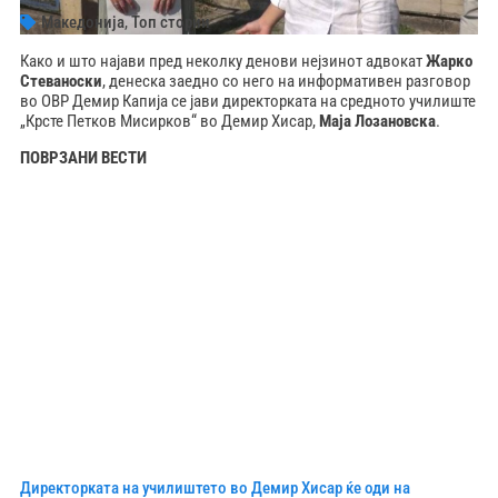
Македонија
,
Топ стории
Како и што најави пред неколку денови нејзинот адвокат
Жарко
Стеваноски
, денеска заедно со него на информативен разговор
во ОВР Демир Капија се јави директорката на средното училиште
„Крсте Петков Мисирков“ во Демир Хисар,
Маја Лозановска
.
ПОВРЗАНИ ВЕСТИ
Директорката на училиштето во Демир Хисар ќе оди на