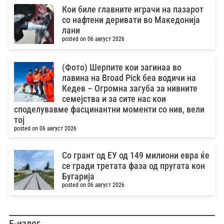
Кои биле главните играчи на пазарот
со нафтени деривати во Македонија
лани
posted on 06 август 2026
(Фото) Шерпите кои загинаа во
лавина на Broad Pick беа водичи на
Кедев – Oгромна загуба за нивните
семејства и за сите нас кои
споделувавме фасцинантни моменти со нив, вели
тој
posted on 06 август 2026
Со грант од ЕУ од 149 милиони евра ќе
се гради третата фаза од пругата кон
Бугарија
posted on 06 август 2026
Е-излог