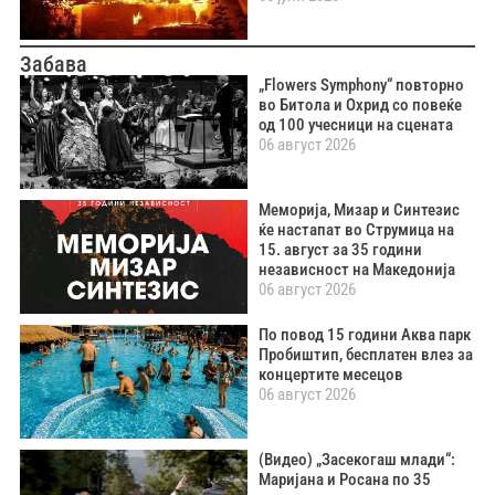
Забава
„Flowers Symphony“ повторно
во Битола и Охрид со повеќе
од 100 учесници на сцената
06 август 2026
Меморија, Мизар и Синтезис
ќе настапат во Струмица на
15. август за 35 години
независност на Македонија
06 август 2026
По повод 15 години Аква парк
Пробиштип, бесплатен влез за
концертите месецов
06 август 2026
(Видео) „Засекогаш млади“:
Маријана и Росана по 35