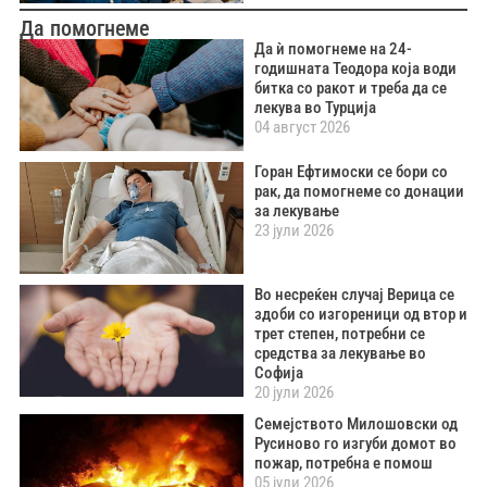
Да помогнеме
Да ѝ помогнеме на 24-
годишната Теодора која води
битка со ракот и треба да се
лекува во Турција
04 август 2026
Горан Ефтимоски се бори со
рак, да помогнеме со донации
за лекување
23 јули 2026
Во несреќен случај Верица се
здоби со изгореници од втор и
трет степен, потребни се
средства за лекување во
Софија
20 јули 2026
Семејството Милошовски од
Русиново го изгуби домот во
пожар, потребна е помош
05 јули 2026