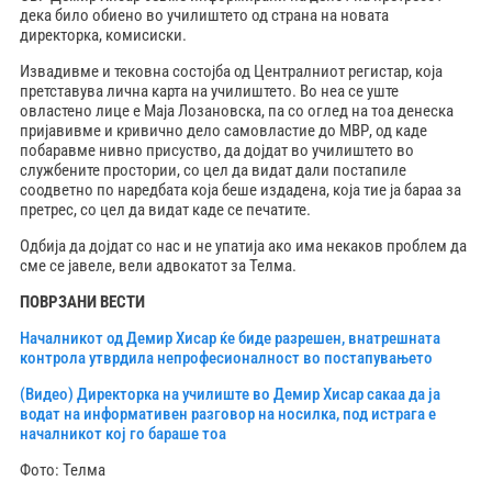
дека било обиено во училиштето од страна на новата
директорка, комисиски.
Извадивме и тековна состојба од Централниот регистар, која
претставува лична карта на училиштето. Во неа се уште
овластено лице е Маја Лозановска, па со оглед на тоа денеска
пријавивме и кривично дело самовластие до МВР, од каде
побаравме нивно присуство, да дојдат во училиштето во
службените простории, со цел да видат дали постапиле
соодветно по наредбата која беше издадена, која тие ја бараа за
претрес, со цел да видат каде се печатите.
Одбија да дојдат со нас и не упатија ако има некаков проблем да
сме се јавеле, вели адвокатот за Телма.
ПОВРЗАНИ ВЕСТИ
Началникот од Демир Хисар ќе биде разрешен, внатрешната
контрола утврдила непрофесионалност во постапувањето
(Видео) Директорка на училиште во Демир Хисар сакаа да ја
водат на информативен разговор на носилка, под истрага е
началникот кој го бараше тоа
Фото: Телма