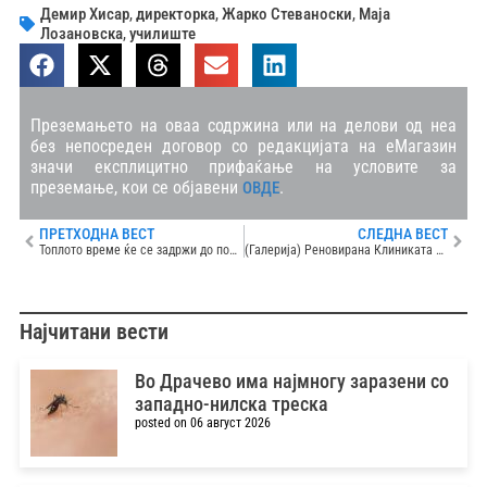
Демир Хисар
,
директорка
,
Жарко Стеваноски
,
Маја
Лозановска
,
училиште
Преземањето на оваа содржина или на делови од неа
без непосреден договор со редакцијата на еМагазин
значи експлицитно прифаќање на условите за
преземање, кои се објавени
.
ОВДЕ
ПРЕТХОДНА ВЕСТ
СЛЕДНА ВЕСТ
Топлото време ќе се задржи до почетокот на следната недела
(Галерија) Реновирана Клиниката за урологија
Најчитани вести
Во Драчево има најмногу заразени со
западно-нилска треска
posted on 06 август 2026