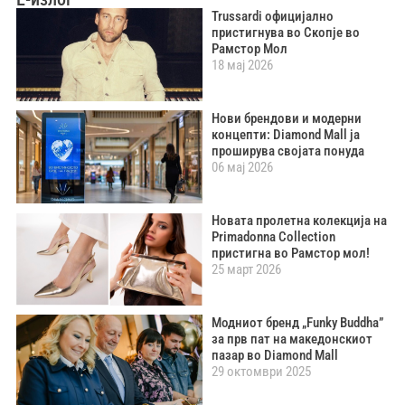
Trussardi официјално
пристигнува во Скопје во
Рамстор Мол
18 мај 2026
Нови брендови и модерни
концепти: Diamond Mall ја
проширува својата понуда
06 мај 2026
Новата пролетна колекција на
Primadonna Collection
пристигна во Рамстор мол!
25 март 2026
Модниот бренд „Funky Buddha”
за прв пат на македонскиот
пазар во Diamond Mall
29 октомври 2025