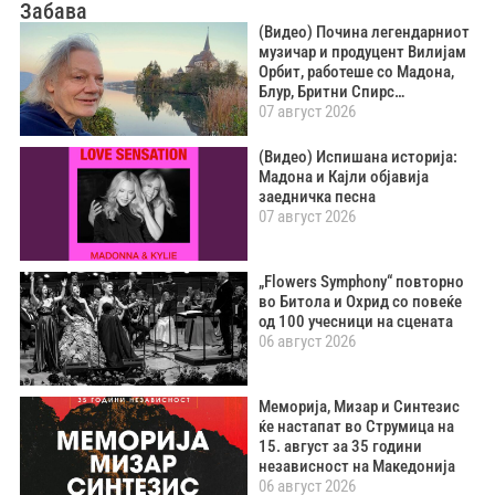
Забава
(Видео) Почина легендарниот
музичар и продуцент Вилијам
Орбит, работеше со Мадона,
Блур, Бритни Спирс…
07 август 2026
(Видео) Испишана историја:
Мадона и Кајли објавија
заедничка песна
07 август 2026
„Flowers Symphony“ повторно
во Битола и Охрид со повеќе
од 100 учесници на сцената
06 август 2026
Меморија, Мизар и Синтезис
ќе настапат во Струмица на
15. август за 35 години
независност на Македонија
06 август 2026