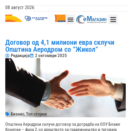
08 август 2026
Договор од 4,1 милиони евра склучи
Општина Аеродром со “Жикол“
Редакција
2 октомври 2025
Бизнис
,
Топ стории
Општина Аеродром склучи договор за доградба на ООУ Блаже
Конески – фаза 2, со друштвото за градежништво и трговија