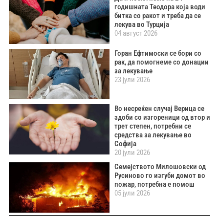
годишната Теодора која води
битка со ракот и треба да се
лекува во Турција
04 август 2026
Горан Ефтимоски се бори со
рак, да помогнеме со донации
за лекување
23 јули 2026
Во несреќен случај Верица се
здоби со изгореници од втор и
трет степен, потребни се
средства за лекување во
Софија
20 јули 2026
Семејството Милошовски од
Русиново го изгуби домот во
пожар, потребна е помош
05 јули 2026