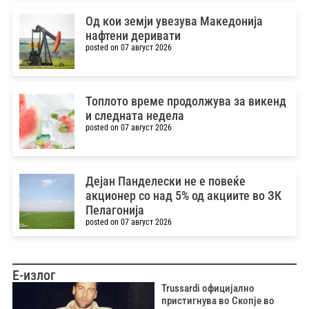
Од кои земји увезува Македонија
нафтени деривати
posted on 07 август 2026
Топлото време продолжува за викенд
и следната недела
posted on 07 август 2026
Дејан Панделески не е повеќе
акционер со над 5% од акциите во ЗК
Пелагонија
posted on 07 август 2026
Е-излог
Trussardi официјално
пристигнува во Скопје во