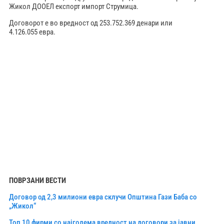
Жикол ДООЕЛ експорт импорт Струмица.
Договорот е во вредност од 253.752.369 денари или
4.126.055 евра.
ПОВРЗАНИ ВЕСТИ
Договор од 2,3 милиони евра склучи Општина Гази Баба со
„Жикол“
Топ 10 фирми со најголема вредност на договори за јавни