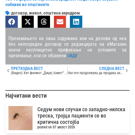
набавки во општините
договор
,
жикол
,
општина аеродром
Преземањето на оваа содржина или на делови од неа
без непосреден договор со редакцијата на еМагазин
значи експлицитно прифаќање на условите за
преземање, кои се објавени
.
ОВДЕ
ПРЕТХОДНА ВЕСТ
СЛЕДНА ВЕСТ
(Видео) Хит филмот „Диџеј Ахмет“ од денеска низ кината во Македонија
Настел продолжува да продава акции во Реплек
Најчитани вести
Седум нови случаи со западно-нилска
треска, тројца пациенти се во
критична состојба
posted on 07 август 2026