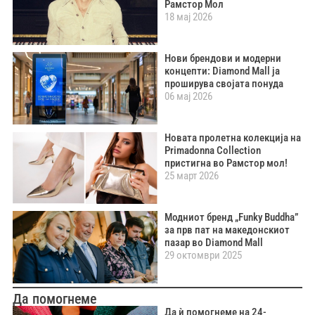
Рамстор Мол
18 мај 2026
Нови брендови и модерни
концепти: Diamond Mall ја
проширува својата понуда
06 мај 2026
Новата пролетна колекција на
Primadonna Collection
пристигна во Рамстор мол!
25 март 2026
Модниот бренд „Funky Buddha”
за прв пат на македонскиот
пазар во Diamond Mall
29 октомври 2025
Да помогнеме
Да ѝ помогнеме на 24-