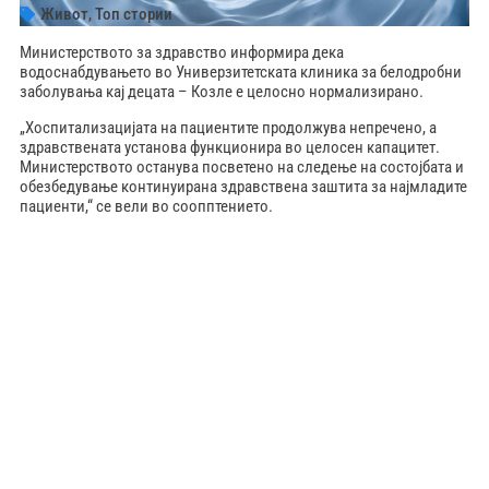
Живот
,
Топ стории
Министерството за здравство информира дека
водоснабдувањето во Универзитетската клиника за белодробни
заболувања кај децата – Козле е целосно нормализирано.
„Хоспитализацијата на пациентите продолжува непречено, а
здравствената установа функционира во целосен капацитет.
Министерството останува посветено на следење на состојбата и
обезбедување континуирана здравствена заштита за најмладите
пациенти,“ се вели во соопптението.