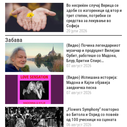
Во несреќен случај Верица се
здоби со изгореници од втор и
трет степен, потребни се
средства за лекување во
Софија
20 јули 2026
Забава
(Видео) Почина легендарниот
музичар и продуцент Вилијам
Орбит, работеше со Мадона,
Блур, Бритни Спирс…
07 август 2026
(Видео) Испишана историја:
Мадона и Кајли објавија
заедничка песна
07 август 2026
„Flowers Symphony“ повторно
во Битола и Охрид со повеќе
од 100 учесници на сцената
06 август 2026