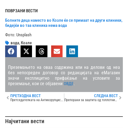
ПОВРЗАНИ ВЕСТИ
Болните деца наместо во Козле ќе се примаат на други клиники,
бидејќи во таа клиника нема вода
Фото: Unsplash
вода
,
Козле
Преземањето на оваа содржина или на делови од неа
без непосреден договор со редакцијата на еМагазин
значи експлицитно прифаќање на условите за
преземање, кои се објавени
.
ОВДЕ
ПРЕТХОДНА ВЕСТ
СЛЕДНА ВЕСТ
Претседателката на Антикорупциска обвинета за одавање службена тајна во случајот „Адитив“
Препораки за заштита од топлотниот бран: Не излегувајте од 11 до 17 часот
Најчитани вести