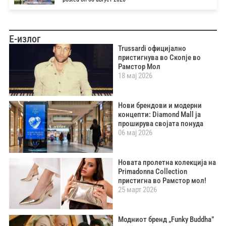
Е-излог
Trussardi официјално
пристигнува во Скопје во
Рамстор Мол
18 мај 2026
Нови брендови и модерни
концепти: Diamond Mall ја
проширува својата понуда
06 мај 2026
Новата пролетна колекција на
Primadonna Collection
пристигна во Рамстор мол!
25 март 2026
Модниот бренд „Funky Buddha”