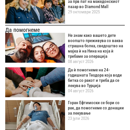
за прв пат на македонскиот
пазар во Diamond Mall
29 октомври 2025
Да помогнеме
Не знам како вашето дете
воопшто преживува со ваква
страшна болка, сведоштво на
мајка ѝ на Нина на која ѝ
требаме за операција
08 август 2026
Да ѝ помогнеме на 24-
годишната Теодора која води
битка со ракот и треба да се
лекува во Турција
04 август 2026
Горан Ефтимоски се бори со
рак, да помогнеме со донации
за лекување
23 јули 2026