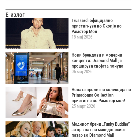
Е-излог
Trussardi официјално
пристигнува во Скопје во
Рамстор Мол
18 мај 2026
Нови брендови и модерни
концепти: Diamond Mall ја
проширува својата понуда
06 мај 2026
Новата пролетна колекција на
Primadonna Collection
пристигна во Рамстор мол!
25 март 2026
Модниот бренд „Funky Buddha”
за прв пат на македонскиот
пазар во Diamond Mall