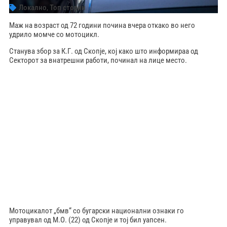
Локално
,
Топ стории
Маж на возраст од 72 години почина вчера откако во него
удрило момче со мотоцикл.
Станува збор за К.Г. од Скопје, кој како што информираа од
Секторот за внатрешни работи, починал на лице место.
Мотоцикалот „бмв“ со бугарски национални ознаки го
управувал од М.О. (22) од Скопје и тој бил уапсен.