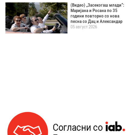
(Видео) „Засекогаш млади“:
Маријана и Росана по 35
години повторно со нова
песна со Дац и Александар
05 август 2026