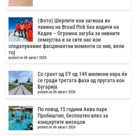
(Фото) Шерпите кои загинаа во
лавина на Broad Pick беа водичи на
Кедев – Oгромна загуба за нивните
семејства и за сите нас кои
споделувавме фасцинантни моменти со нив, вели
тој
posted on 06 август 2026
Со грант од ЕУ од 149 милиони евра ќе
се гради третата фаза од пругата кон
Бугарија
posted on 06 август 2026
По повод 15 години Аква парк
Пробиштип, бесплатен влез за
концертите месецов
posted on 06 август 2026