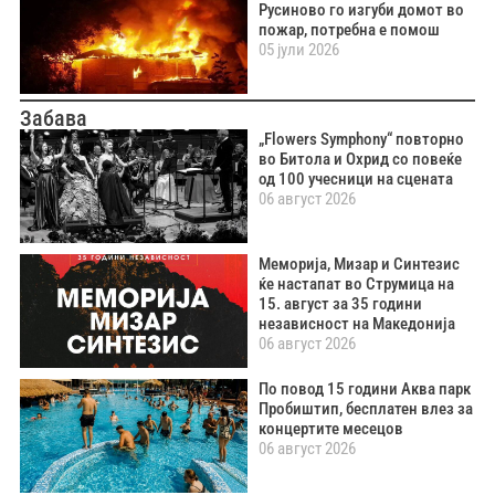
Русиново го изгуби домот во
пожар, потребна е помош
05 јули 2026
Забава
„Flowers Symphony“ повторно
во Битола и Охрид со повеќе
од 100 учесници на сцената
06 август 2026
Меморија, Мизар и Синтезис
ќе настапат во Струмица на
15. август за 35 години
независност на Македонија
06 август 2026
По повод 15 години Аква парк
Пробиштип, бесплатен влез за
концертите месецов
06 август 2026