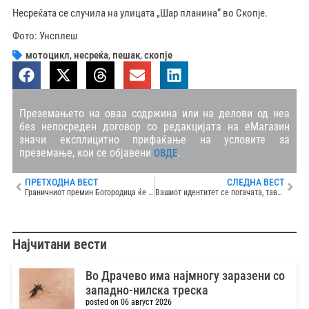
Несреќата се случила на улицата „Шар планина“ во Скопје.
Фото: Унсплеш
мотоцикл
,
несреќа
,
пешак
,
скопје
Преземањето на оваа содржина или на делови од неа
без непосреден договор со редакцијата на еМагазин
значи експлицитно прифаќање на условите за
преземање, кои се објавени
.
ОВДЕ
ПРЕТХОДНА ВЕСТ
СЛЕДНА ВЕСТ
Граничниот премин Богородица ќе се проширува со три ленти
Вашиот идентитет се погачата, тавче гравчето, пинџурот, полнетите пиперки, манастирите и тоа никој неможе да Ви го одземе, порача еврокомесарката Кос од Скопје
Најчитани вести
Во Драчево има најмногу заразени со
западно-нилска треска
posted on 06 август 2026