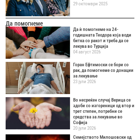
29 октомври 2025
Да помогнеме
Да ѝ помогнеме на 24-
годишната Теодора која води
битка со ракот и треба да се
лекува во Турција
04 август 2026
Горан Ефтимоски се бори со
рак, да помогнеме со донации
за лекување
23 јули 2026
Во несреќен случај Верица се
здоби со изгореници од втор и
трет степен, потребни се
средства за лекување во
Софија
20 јули 2026
Семејството Милошовски од