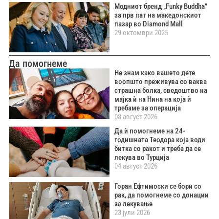
Модниот бренд „Funky Buddha”
за прв пат на македонскиот
пазар во Diamond Mall
29 октомври 2025
Да помогнеме
Не знам како вашето дете
воопшто преживува со ваква
страшна болка, сведоштво на
мајка ѝ на Нина на која ѝ
требаме за операција
08 август 2026
Да ѝ помогнеме на 24-
годишната Теодора која води
битка со ракот и треба да се
лекува во Турција
04 август 2026
Горан Ефтимоски се бори со
рак, да помогнеме со донации
за лекување
23 јули 2026