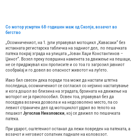
Со мотор усмртен 68-годишен маж од Скопје, возачот во
бегство
„Осомничениот, на 1. јули управувал мотоцикл „Кавасаки“ без
истакната регистарска табличка на задниот дел, по пешачката
патека покрај зграда на улицата „Јован Хаџи Константинов –
Џинот“. Возел преку површина наменета за движење на пешаци,
не се придржувал кон прописите и со тоа го загрозил јавниот
сообраќај и го довел во опасност животот на луѓето.
Иако бил свесен дека поради тоа може да настапи штетна
последица, осомничениот се согласил со нејзино настапување
и кога дошол во близина на зградата, брзината на движење на
моторот не ја приспособил. Освен тоа, управувал без да
поседува возачка дозвола и на недозволено место, па со
левиот страничен дел од мотоциклот удрил во телото на
пешакот
Југослав Николовски
, кој се движел по пешачката
патека.
При ударот, оштетениот останал да лежи повреден на патеката, а
возачот и неговиот сопатник паднале на коловозот.