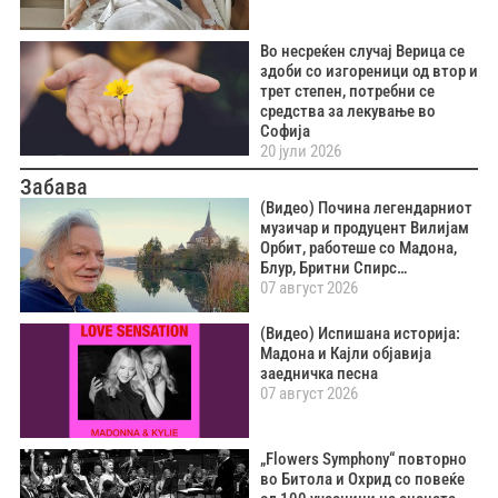
Во несреќен случај Верица се
здоби со изгореници од втор и
трет степен, потребни се
средства за лекување во
Софија
20 јули 2026
Забава
(Видео) Почина легендарниот
музичар и продуцент Вилијам
Орбит, работеше со Мадона,
Блур, Бритни Спирс…
07 август 2026
(Видео) Испишана историја:
Мадона и Кајли објавија
заедничка песна
07 август 2026
„Flowers Symphony“ повторно
во Битола и Охрид со повеќе