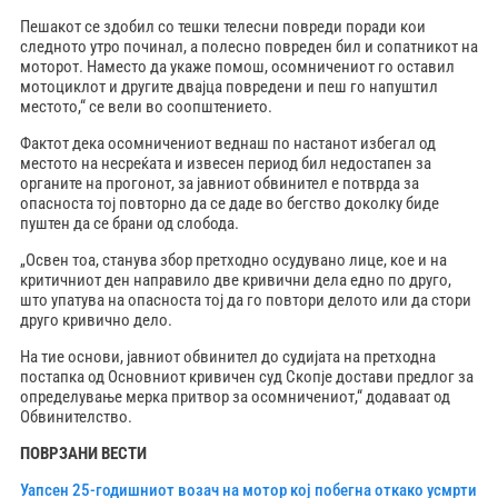
Пешакот се здобил со тешки телесни повреди поради кои
следното утро починал, а полесно повреден бил и сопатникот на
моторот. Наместо да укаже помош, осомничениот го оставил
мотоциклот и другите двајца повредени и пеш го напуштил
местото,“ се вели во соопштението.
Фактот дека осомничениот веднаш по настанот избегал од
местото на несреќата и извесен период бил недостапен за
органите на прогонот, за јавниот обвинител е потврда за
опасноста тој повторно да се даде во бегство доколку биде
пуштен да се брани од слобода.
„Освен тоа, станува збор претходно осудувано лице, кое и на
критичниот ден направило две кривични дела едно по друго,
што упатува на опасноста тој да го повтори делото или да стори
друго кривично дело.
На тие основи, јавниот обвинител до судијата на претходна
постапка од Основниот кривичен суд Скопје достави предлог за
определување мерка притвор за осомничениот,“ додаваат од
Обвинителство.
ПОВРЗАНИ ВЕСТИ
Уапсен 25-годишниот возач на мотор кој побегна откако усмрти