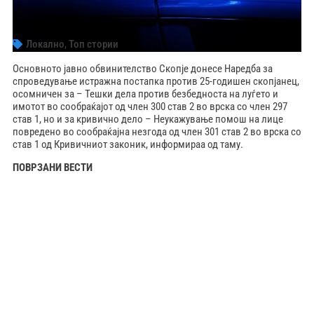
Локално
,
Топ стории
Основното јавно обвинителство Скопје донесе Наредба за
спроведување истражна постапка против 25-годишен скопјанец,
осомничен за – Тешки дела против безбедноста на луѓето и
имотот во сообраќајот од член 300 став 2 во врска со член 297
став 1, но и за кривично дело – Неукажување помош на лице
повредено во сообраќајна незгода од член 301 став 2 во врска со
став 1 од Кривичниот законик, информираа од таму.
ПОВРЗАНИ ВЕСТИ