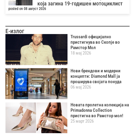
која загина 19-годишен мотоциклист
posted on 08 август 2026
Е-излог
Trussardi официјално
пристигнува во Скопје во
Рамстор Мол
18 мај 2026
Нови брендови и модерни
концепти: Diamond Mall ја
проширува својата понуда
06 мај 2026
Новата пролетна колекција на
Primadonna Collection
пристигна во Рамстор мол!
25 март 2026