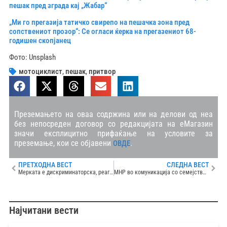
пешак пред зграда кај „Жабар“
„Ми го прегазија татичко свирепо на пешачка зона пред
сопствениот прозор“: Се огласи ќерка на прегазениот 68-
годишен скопјанец
Фото: Unsplash
мотоциклист
,
пешак
,
притвор
Преземањето на оваа содржина или на делови од неа
без непосреден договор со редакцијата на еМагазин
значи експлицитно прифаќање на условите за
преземање, кои се објавени
.
ОВДЕ
ПРЕТХОДНА ВЕСТ
СЛЕДНА ВЕСТ
Мерката е дискриминаторска, реагираат од Мрежата за заштита од дискриминација за идејата на Владата за данок на немажени и неженети
МНР во комуникација со семејството: Телото на загинатиот во сообраќајката во Србија ќе биде транспортирано во Македонија
Најчитани вести