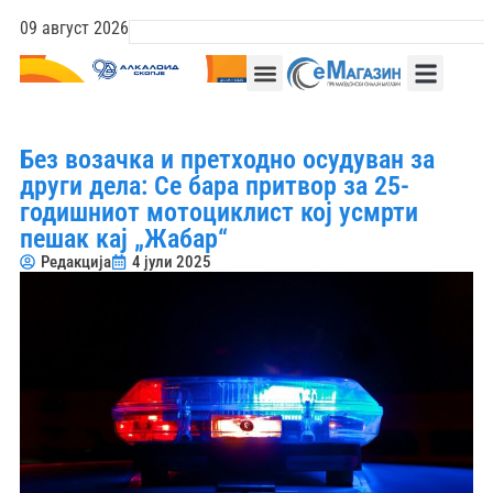
09 август 2026
Без возачка и претходно осудуван за
други дела: Се бара притвор за 25-
годишниот мотоциклист кој усмрти
пешак кај „Жабар“
Редакција
4 јули 2025