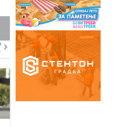
Т
бвинети дека не ја зборувале вистината