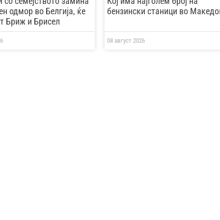
 со семејството замина
Кој има најголем број на
н одмор во Белгија, ќе
бензински станици во Македо
ат Бриж и Брисел
6
08 август 2026