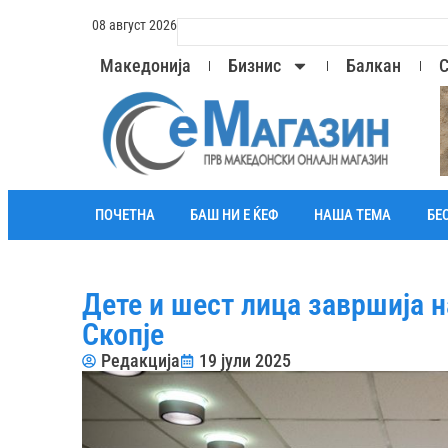
08 август 2026
Македонија
Бизнис
Балкан
С
ПОЧЕТНА
БАШ НИ Е ЌЕФ
НАША ТЕМА
БЕ
Дете и шест лица завршија н
Скопје
Редакција
19 јули 2025