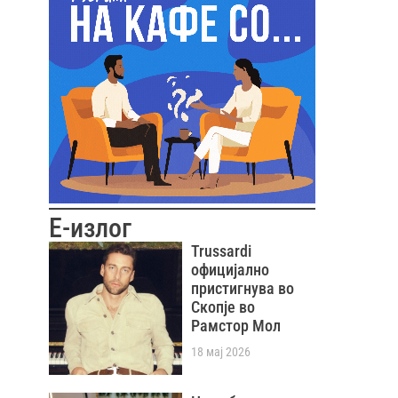
Е-излог
Trussardi
официјално
пристигнува во
Скопје во
Рамстор Мол
18 мај 2026