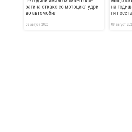
19 години имало момчето кое
Мицкоски
загина откако со мотоцикл удри
на годише
во автомобил
ги посет
08 август 2026
08 август 202