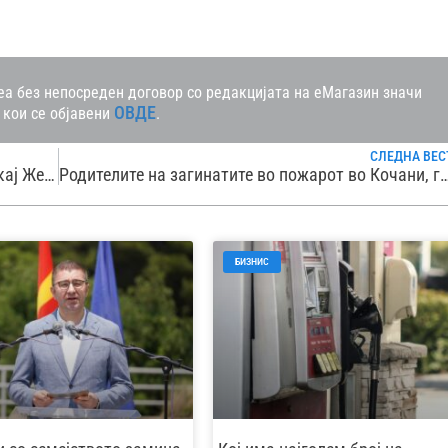
а без непосреден договор со редакцијата на еМагазин значи
ОВДЕ
 кои се објавени
.
СЛЕДНА ВЕС
Ветерот го отежнува гаснењето на пожарот кај Желино – вклучени хеликоптер, теренски возила и „ер трактори“
Родителите на загинатите во пожарот во Кочани, го повикаа Мицкоски да ја објави снимката од средбата, откако беа о
БИЗНИС