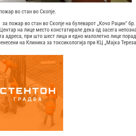
пожар во стан во Скопје.
 за пожар во стан во Скопје на булеварот „Кочо Рацин“ бр.
Центар на лице место констатирале дека од засега непозн
та адреса, при што шест лица и едно малолетно лице пора
енесени на Клиника за токсикологија при КЦ „Мајка Тереза