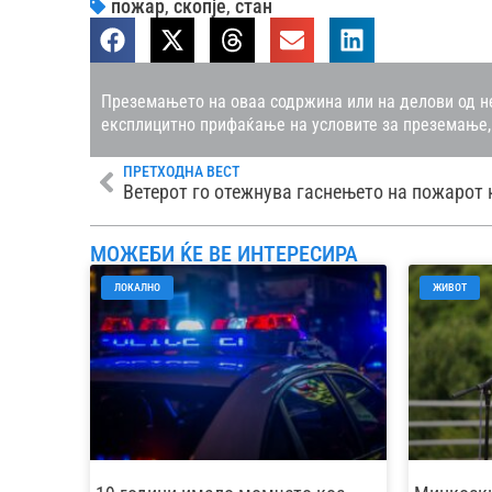
пожар
,
скопје
,
стан
Преземањето на оваа содржина или на делови од не
експлицитно прифаќање на условите за преземање,
ПРЕТХОДНА ВЕСТ
МОЖЕБИ ЌЕ ВЕ ИНТЕРЕСИРА
ЛОКАЛНО
ЖИВОТ