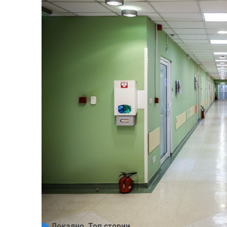
Локално
,
Топ стории