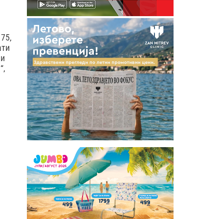
 75,
ати
ди
“,