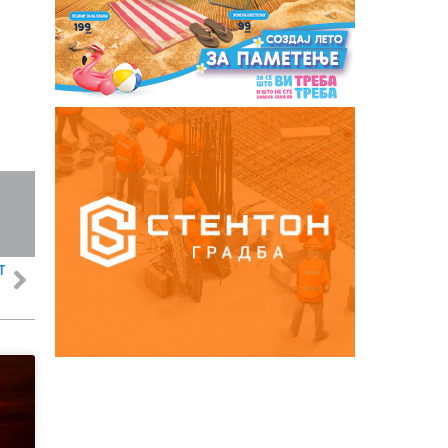
Т
е дробови