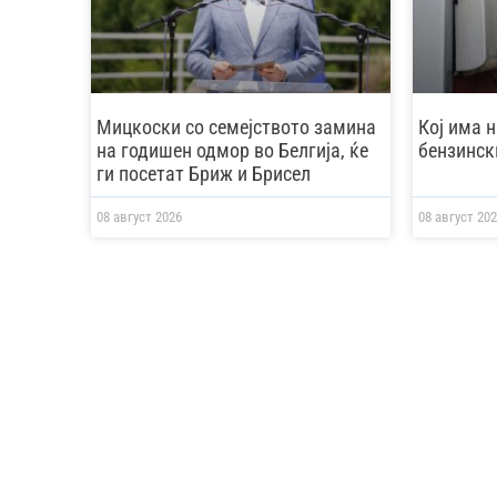
Мицкоски со семејството замина
Кој има н
на годишен одмор во Белгија, ќе
бензинск
ги посетат Бриж и Брисел
08 август 2026
08 август 202