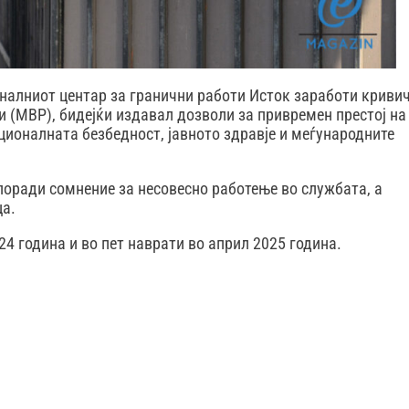
оналниот центар за гранични работи Исток заработи криви
 (МВР), бидејќи издавал дозволи за привремен престој на
ационалната безбедност, јавното здравје и меѓународните
поради сомнение за несовесно работење во службата, а
ца.
24 година и во пет наврати во април 2025 година.