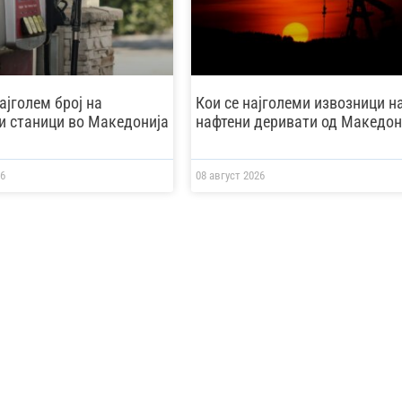
ајголем број на
Кои се најголеми извозници н
и станици во Македонија
нафтени деривати од Македон
6
08 август 2026