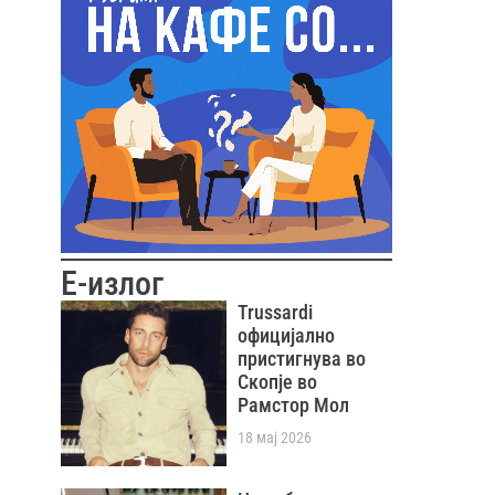
Е-излог
Trussardi
официјално
пристигнува во
Скопје во
Рамстор Мол
18 мај 2026