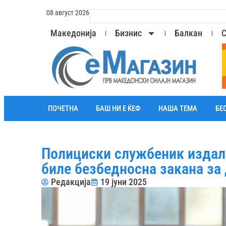
08 август 2026
Македонија
Бизнис
Балкан
С
ПОЧЕТНА
БАШ НИ Е ЌЕФ
НАША ТЕМА
БЕ
Полициски службеник издал 
биле безбедносна закана за
Редакција
19 јуни 2025