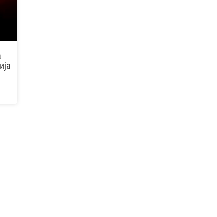
а
ија