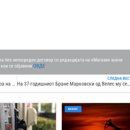
а без непосреден договор со редакцијата на еМагазин значи
ОВДЕ
 кои се објавени
.
СЛЕДНА ВЕС
Државата ќе треба да им исплати 85.000 евра на адвокатите на Мијалков и на другите обвинети за масовното прислушување
На 37-годишниот Бране Марковски од Велес му се потребни средства за лекување на тумор на црниот дроб и рак на белит
БИЗНИС