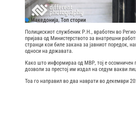
Македонија
,
Топ стории
Полицискиот службеник Р.Н., вработен во Реги
пријава од Министерството за внатрешни работи
странци кои биле закана за јавниот поредок, н
односи на државата.
Како што информираа од МВР, тој е осомничен 
дозволи за престој им издал на седум вакви ли
Тоа го направил во два наврати во декември 20