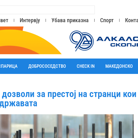
вет
Интервју
Убава приказна
Спорт
Конт
СПАРИЦА
ДОБРОСОСЕДСТВО
CHECK IN
МАКЕДОНСКО
дозволи за престој на странци кои
 државата