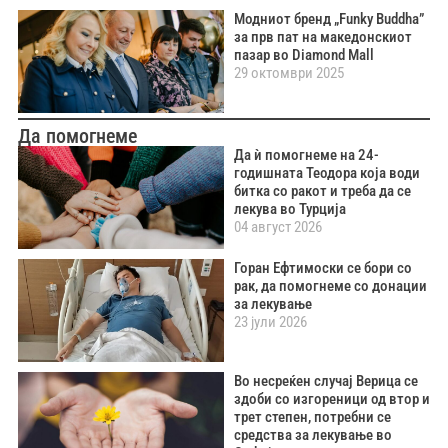
Модниот бренд „Funky Buddha”
за прв пат на македонскиот
пазар во Diamond Mall
29 октомври 2025
Да помогнеме
Да ѝ помогнеме на 24-
годишната Теодора која води
битка со ракот и треба да се
лекува во Турција
04 август 2026
Горан Ефтимоски се бори со
рак, да помогнеме со донации
за лекување
23 јули 2026
Во несреќен случај Верица се
здоби со изгореници од втор и
трет степен, потребни се
средства за лекување во