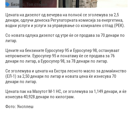
Бизнис
,
Топ стории
Цената на дизелот од вечерва на полноќ се зголемува за 2,5
денари, одлучи денеска Регулаторната комисија за енергетика,
водни услуги и услуги за управување со комунален отпад (РЕК).
Со новата одлука дизелот од утре ќе се продава за 70 денари по
литар.
Цените на бензините Еуросупер 95 и Еуросупер 98, остануваат
непроменети. Еуросупер 95 и понатаму ќе се продава за 76
денари по литар, а Еуросупер 98, за 78 денари по литар.
Се зголемува и цената на Екстра лесното масло за домаќинство
(ЕЛ-1) за 2,50 денари по литар и новата цена ќе изнесува 70
денари по литар.
Цената пак на Мазутот М-1 НС, се зголемува за 1,149 денари, и ќе
изнесува 40,928 денари по килограм.
Фото: Унсплеш