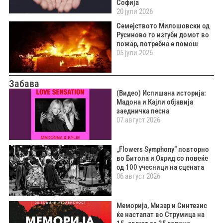
Софија
20 јули 2026
Семејството Милошовски од
Русиново го изгуби домот во
пожар, потребна е помош
05 јули 2026
Забава
(Видео) Испишана историја:
Мадона и Кајли објавија
заедничка песна
07 август 2026
„Flowers Symphony“ повторно
во Битола и Охрид со повеќе
од 100 учесници на сцената
06 август 2026
Меморија, Мизар и Синтезис
ќе настапат во Струмица на