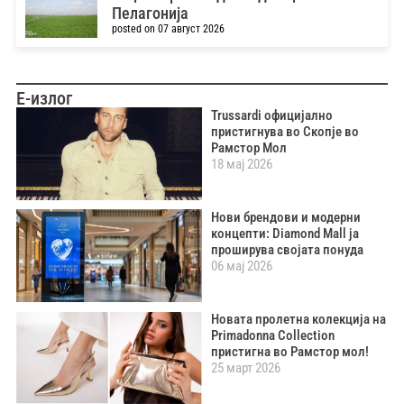
Пелагонија
posted on 07 август 2026
Е-излог
Trussardi официјално
пристигнува во Скопје во
Рамстор Мол
18 мај 2026
Нови брендови и модерни
концепти: Diamond Mall ја
проширува својата понуда
06 мај 2026
Новата пролетна колекција на
Primadonna Collection
пристигна во Рамстор мол!
25 март 2026