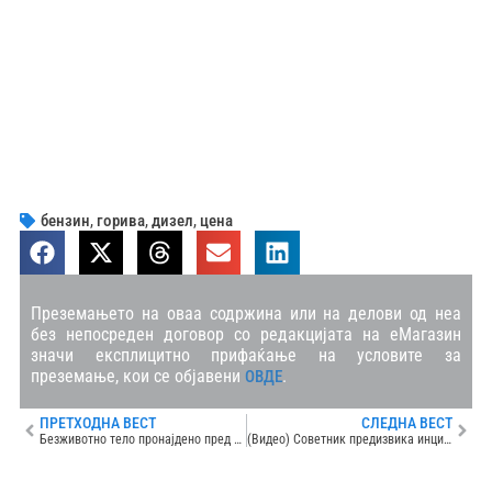
бензин
,
горива
,
дизел
,
цена
Преземањето на оваа содржина или на делови од неа
без непосреден договор со редакцијата на еМагазин
значи експлицитно прифаќање на условите за
преземање, кои се објавени
.
ОВДЕ
ПРЕТХОДНА ВЕСТ
СЛЕДНА ВЕСТ
Безживотно тело пронајдено пред плажа на Градскиот кеј на Охридско Езеро
(Видео) Советник предизвика инцидент во Општина Кочани, повредена службеничка, интервенираше и полицијата