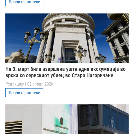
Прочитај повеќе
На 3. март била извршена уште една ексхумација во
врска со серискиот убиец во Старо Нагоричане
Редакција
02 април 2026
Прочитај повеќе