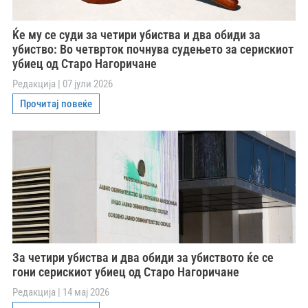
Ќе му се суди за четири убиства и два обиди за
убиство: Во четврток почнува судењето за серискиот
убиец од Старо Нагоричане
Редакција
07 јули 2026
Прочитај повеќе
За четири убиства и два обиди за убиството ќе се
гони серискиот убиец од Старо Нагоричане
Редакција
14 мај 2026