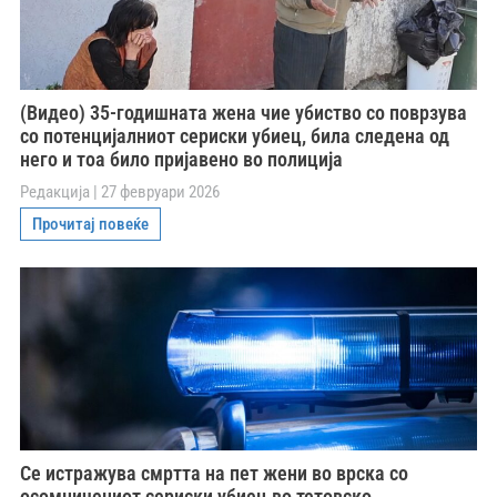
(Видео) 35-годишната жена чие убиство со поврзува
со потенцијалниот сериски убиец, била следена од
него и тоа било пријавено во полиција
Редакција
27 февруари 2026
Прочитај повеќе
Се истражува смртта на пет жени во врска со
осомничениот сериски убиец во тетовско