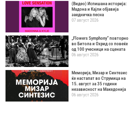
(Видео) Испишана историја:
Мадона и Кајли објавија
заедничка песна
07 август 2026
„Flowers Symphony“ повторно
во Битола и Охрид со повеќе
од 100 учесници на сцената
06 август 2026
Меморија, Мизар и Синтезис
ќе настапат во Струмица на
15. август за 35 години
независност на Македонија
06 август 2026