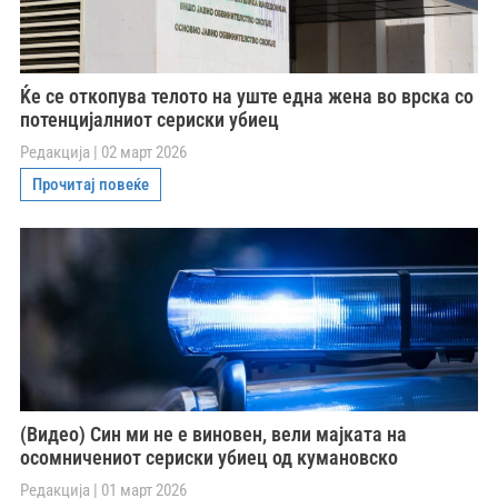
Ќе се откопува телото на уште една жена во врска со
потенцијалниот сериски убиец
Редакција
02 март 2026
Прочитај повеќе
(Видео) Син ми не е виновен, вели мајката на
осомничениот сериски убиец од кумановско
Редакција
01 март 2026