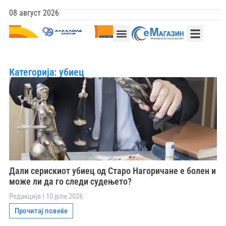
08 август 2026
Категорија: убиец
Дали серискиот убиец од Старо Нагоричане е болен и
може ли да го следи судењето?
Редакција
10 јули 2026
Прочитај повеќе