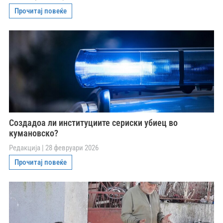
Прочитај повеќе
Создадоа ли институциите сериски убиец во
кумановско?
Редакција
28 февруари 2026
Прочитај повеќе