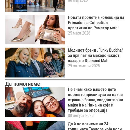
06 мај 2026
Новата пролетна колекција на
Primadonna Collection
пристигна во Рамстор мол!
25 март 2026
Модниот бренд „Funky Buddha”
за прв пат на македонскиот
пазар во Diamond Mall
29 октомври 2025
Да помогнеме
Не знам како вашето дете
воопшто преживува со ваква
страшна болка, сведоштво на
мајка ѝ на Нина на која ѝ
требаме за операција
08 август 2026
Да ѝ помогнеме на 24-
годишната Теодора која води