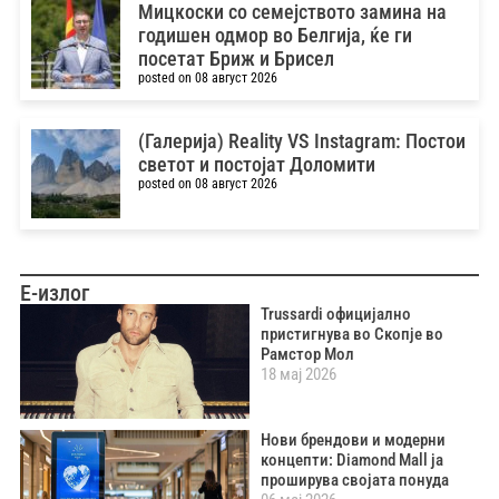
Мицкоски со семејството замина на
годишен одмор во Белгија, ќе ги
посетат Бриж и Брисел
posted on 08 август 2026
(Галерија) Reality VS Instagram: Постои
светот и постојат Доломити
posted on 08 август 2026
Е-излог
Trussardi официјално
пристигнува во Скопје во
Рамстор Мол
18 мај 2026
Нови брендови и модерни
концепти: Diamond Mall ја
проширува својата понуда