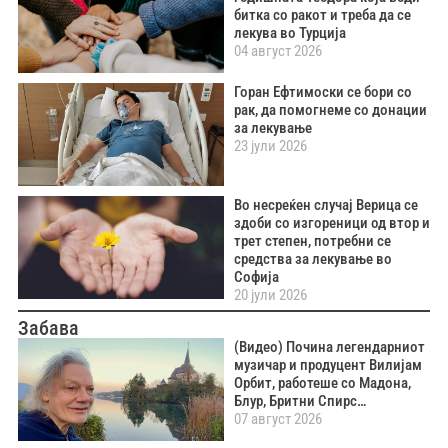
битка со ракот и треба да се
лекува во Турција
04 август 2026
Горан Ефтимоски се бори со
рак, да помогнеме со донации
за лекување
23 јули 2026
Во несреќен случај Верица се
здоби со изгореници од втор и
трет степен, потребни се
средства за лекување во
Софија
20 јули 2026
Забава
(Видео) Почина легендарниот
музичар и продуцент Вилијам
Орбит, работеше со Мадона,
Блур, Бритни Спирс…
07 август 2026