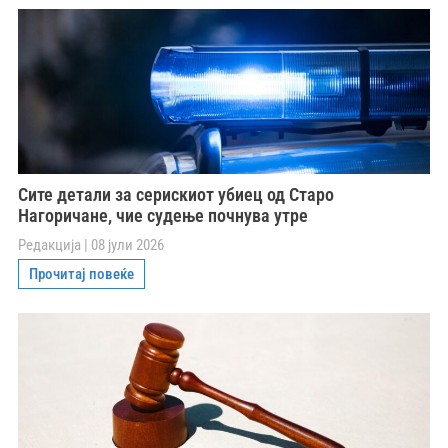
Сите детали за серискиот убиец од Старо
Нагоричане, чие судење почнува утре
Редакција
08 јули 2026
Прочитај повеќе